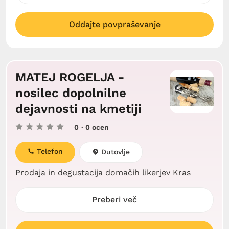
Oddajte povpraševanje
MATEJ ROGELJA -
nosilec dopolnilne
dejavnosti na kmetiji
0
· 0 ocen
Telefon
Dutovlje
Prodaja in degustacija domačih likerjev Kras
Preberi več