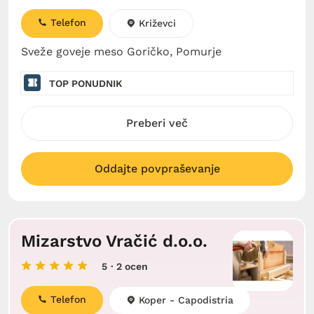
Telefon
Križevci
Sveže goveje meso Goričko, Pomurje
TOP PONUDNIK
Preberi več
Oddajte povpraševanje
Mizarstvo Vračić d.o.o.
5
· 2 ocen
Telefon
Koper - Capodistria