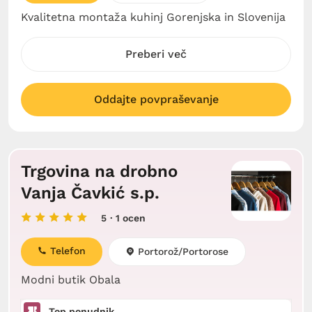
Kvalitetna montaža kuhinj Gorenjska in Slovenija
Preberi več
Oddajte povpraševanje
Trgovina na drobno
Vanja Čavkić s.p.
5
· 1 ocen
Telefon
Portorož/Portorose
Modni butik Obala
Top ponudnik