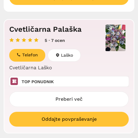
Cvetličarna Palaška
5
· 7 ocen
Telefon
Laško
Cvetličarna Laško
TOP PONUDNIK
Preberi več
Oddajte povpraševanje