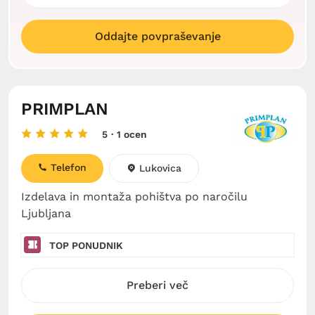
Oddajte povpraševanje
PRIMPLAN
5
· 1 ocen
Telefon
Lukovica
Izdelava in montaža pohištva po naročilu
Ljubljana
TOP PONUDNIK
Preberi več