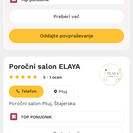
Preberi več
Oddajte povpraševanje
Poročni salon ELAYA
5
· 1 ocen
Telefon
Ptuj
Poročni salon Ptuj, Štajerska
TOP PONUDNIK