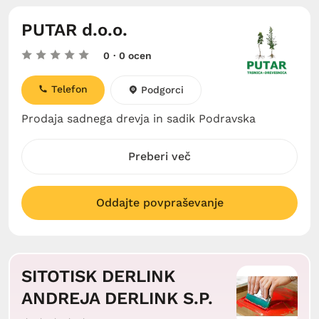
PUTAR d.o.o.
0
· 0 ocen
Telefon
Podgorci
Prodaja sadnega drevja in sadik Podravska
Preberi več
Oddajte povpraševanje
SITOTISK DERLINK
ANDREJA DERLINK S.P.