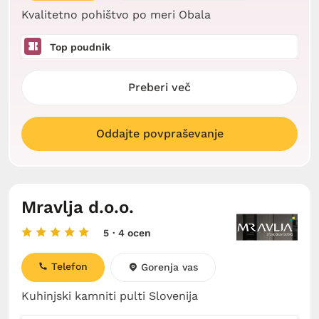
Kvalitetno pohištvo po meri Obala
Top poudnik
Preberi več
Oddajte povpraševanje
Mravlja d.o.o.
5
· 4 ocen
Telefon
Gorenja vas
Kuhinjski kamniti pulti Slovenija