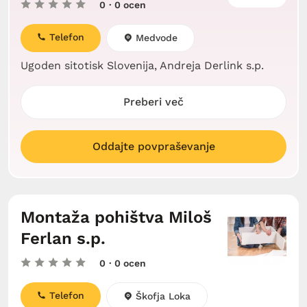
0
· 0 ocen
Telefon
Medvode
Ugoden sitotisk Slovenija, Andreja Derlink s.p.
Preberi več
Oddajte povpraševanje
Montaža pohištva Miloš
Ferlan s.p.
0
· 0 ocen
Telefon
Škofja Loka