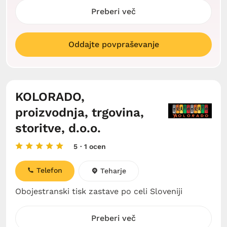
Preberi več
Oddajte povpraševanje
KOLORADO,
proizvodnja, trgovina,
storitve, d.o.o.
5
· 1 ocen
Telefon
Teharje
Obojestranski tisk zastave po celi Sloveniji
Preberi več