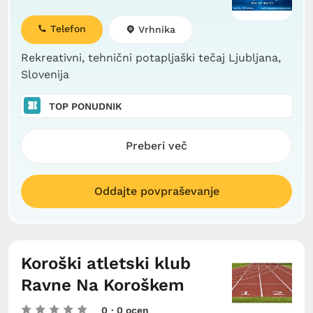
Telefon
Vrhnika
Rekreativni, tehnični potapljaški tečaj Ljubljana,
Slovenija
TOP PONUDNIK
Preberi več
Oddajte povpraševanje
Koroški atletski klub
Ravne Na Koroškem
0
· 0 ocen