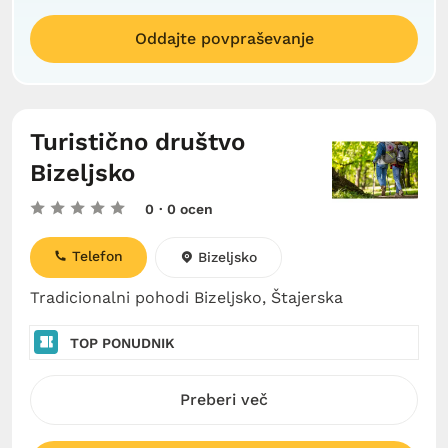
Oddajte povpraševanje
Turistično društvo
Bizeljsko
0
· 0 ocen
Telefon
Bizeljsko
Tradicionalni pohodi Bizeljsko, Štajerska
TOP PONUDNIK
Preberi več