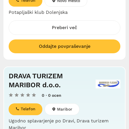
Telefon
Novo mesto
Potapljaški klub Dolenjska
Preberi več
Oddajte povpraševanje
DRAVA TURIZEM
MARIBOR d.o.o.
0
· 0 ocen
Telefon
Maribor
Ugodno splavarjenje po Dravi, Drava turizem
Maribor