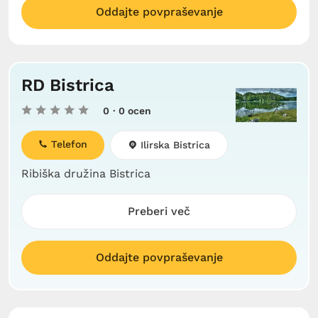
Oddajte povpraševanje
RD Bistrica
0
· 0 ocen
Telefon
Ilirska Bistrica
Ribiška družina Bistrica
Preberi več
Oddajte povpraševanje