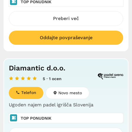
TOP PONUDNIK
Preberi več
Oddajte povpraševanje
Diamantic d.o.o.
5
· 1 ocen
Telefon
Novo mesto
Ugoden najem padel igrišča Slovenija
TOP PONUDNIK