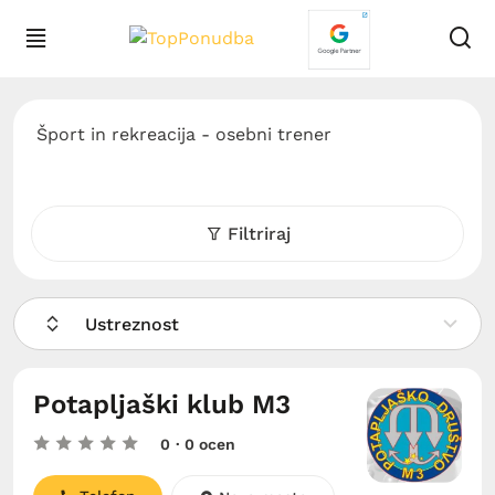
Šport in rekreacija - osebni trener
Filtriraj
Ustreznost
Potapljaški klub M3
0
· 0 ocen