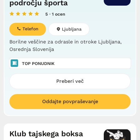
področju športa
5
· 1 ocen
Telefon
Ljubljana
Borilne veščine za odrasle in otroke Ljubljana,
Osrednja Slovenija
TOP PONUDNIK
Preberi več
Oddajte povpraševanje
Klub tajskega boksa