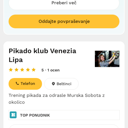
Preberi več
Oddajte povpraševanje
Pikado klub Venezia
Lipa
5
· 1 ocen
Telefon
Beltinci
Trening pikada za odrasle Murska Sobota z
okolico
TOP PONUDNIK