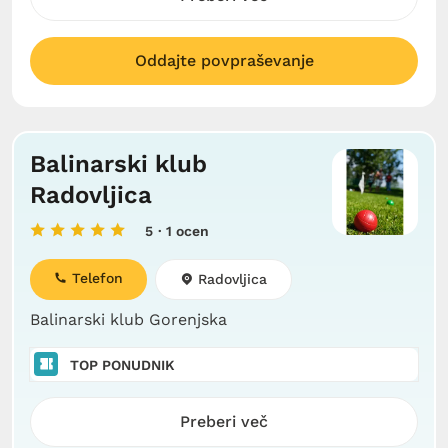
Oddajte povpraševanje
Balinarski klub
Radovljica
5
· 1 ocen
Telefon
Radovljica
Balinarski klub Gorenjska
TOP PONUDNIK
Preberi več