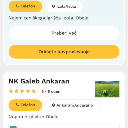
Telefon
Izola/Isola
Najem teniškega igrišča Izola, Obala
Preberi več
Oddajte povpraševanje
NK Galeb Ankaran
5
· 6 ocen
Telefon
Ankaran/Ancarano
Nogometni klub Obala