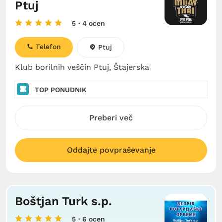
Ptuj
5
· 4 ocen
Telefon
Ptuj
Klub borilnih veščin Ptuj, Štajerska
TOP PONUDNIK
Preberi več
Oddajte povpraševanje
Boštjan Turk s.p.
5
· 6 ocen