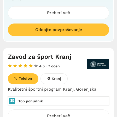
Preberi več
Oddajte povpraševanje
Zavod za šport Kranj
4.5
· 7 ocen
Telefon
Kranj
Kvalitetni športni program Kranj, Gorenjska
Top ponudnik
Preberi več