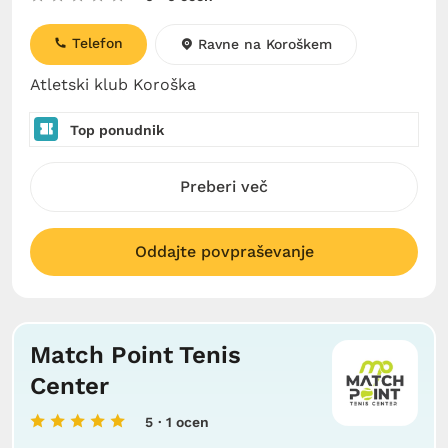
Telefon
Ravne na Koroškem
Atletski klub Koroška
Top ponudnik
Preberi več
Oddajte povpraševanje
Match Point Tenis
Center
5
· 1 ocen