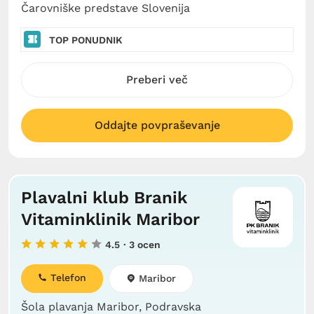
Čarovniške predstave Slovenija
TOP PONUDNIK
Preberi več
Oddajte povpraševanje
Plavalni klub Branik
Vitaminklinik Maribor
4.5
· 3 ocen
Telefon
Maribor
Šola plavanja Maribor, Podravska