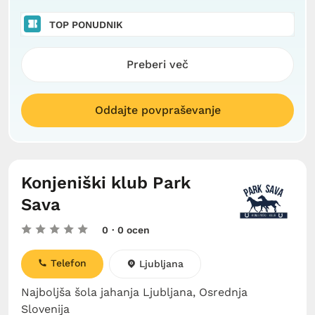
TOP PONUDNIK
Preberi več
Oddajte povpraševanje
Konjeniški klub Park
Sava
0
· 0 ocen
Telefon
Ljubljana
Najboljša šola jahanja Ljubljana, Osrednja
Slovenija