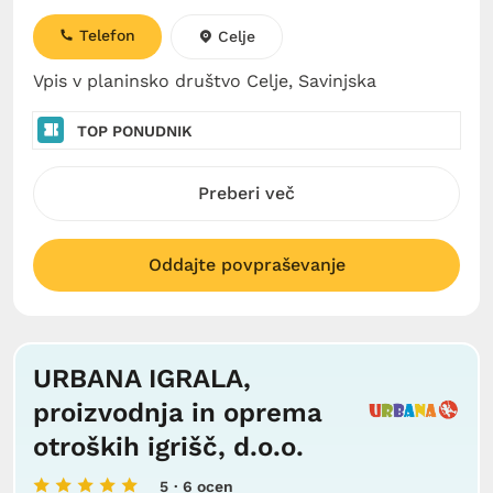
Telefon
Celje
Vpis v planinsko društvo Celje, Savinjska
TOP PONUDNIK
Preberi več
Oddajte povpraševanje
URBANA IGRALA,
proizvodnja in oprema
otroških igrišč, d.o.o.
5
· 6 ocen