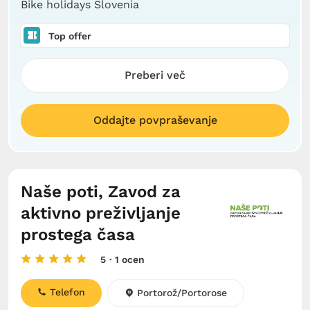
Bike holidays Slovenia
Top offer
Preberi več
Oddajte povpraševanje
Naše poti, Zavod za
aktivno preživljanje
prostega časa
5
· 1 ocen
Telefon
Portorož/Portorose