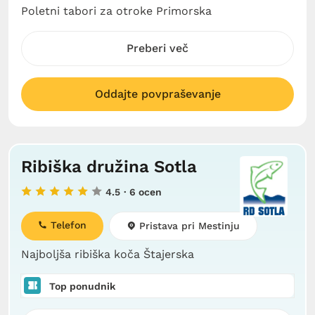
Poletni tabori za otroke Primorska
Preberi več
Oddajte povpraševanje
Ribiška družina Sotla
4.5
· 6 ocen
Telefon
Pristava pri Mestinju
Najboljša ribiška koča Štajerska
Top ponudnik