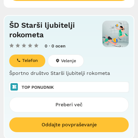
ŠD Starši ljubitelji
rokometa
0
· 0 ocen
Telefon
Velenje
Športno društvo Starši ljubitelji rokometa
TOP PONUDNIK
Preberi več
Oddajte povpraševanje