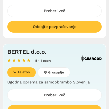
Preberi več
Oddajte povpraševanje
BERTEL d.o.o.
5
· 1 ocen
Telefon
Grosuplje
Ugodna oprema za samoobrambo Slovenija
Preberi več