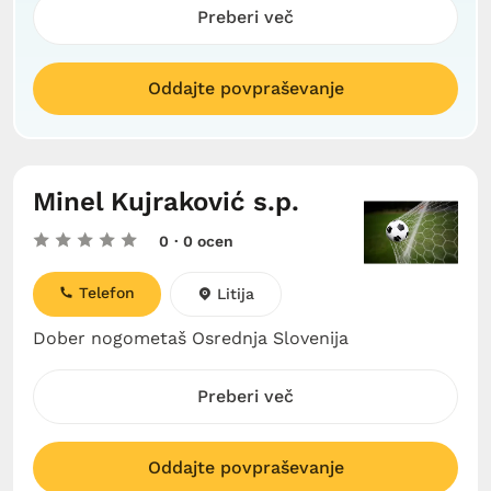
Preberi več
Oddajte povpraševanje
Minel Kujraković s.p.
0
· 0 ocen
Telefon
Litija
Dober nogometaš Osrednja Slovenija
Preberi več
Oddajte povpraševanje