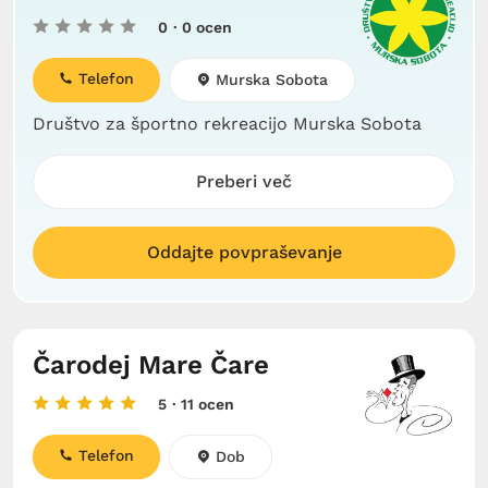
0
· 0 ocen
Telefon
Murska Sobota
Društvo za športno rekreacijo Murska Sobota
Preberi več
Oddajte povpraševanje
Čarodej Mare Čare
5
· 11 ocen
Telefon
Dob