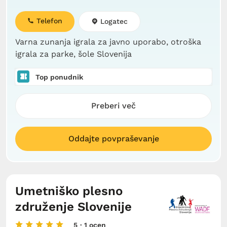
Telefon
Logatec
Varna zunanja igrala za javno uporabo, otroška
igrala za parke, šole Slovenija
Top ponudnik
Preberi več
Oddajte povpraševanje
Umetniško plesno
združenje Slovenije
5
· 1 ocen