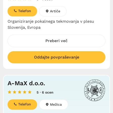
Telefon
Artiče
Organiziranje pokalnega tekmovanja v plesu
Slovenija, Evropa
Preberi več
Oddajte povpraševanje
A-MaX d.o.o.
5
· 6 ocen
Telefon
Mežica