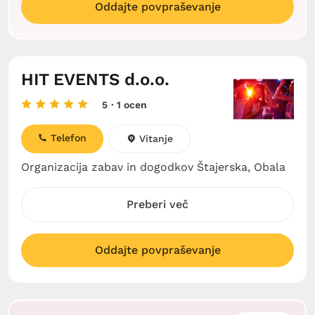
Oddajte povpraševanje
HIT EVENTS d.o.o.
5
· 1 ocen
Telefon
Vitanje
Organizacija zabav in dogodkov Štajerska, Obala
Preberi več
Oddajte povpraševanje