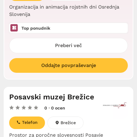
Organizacija in animacija rojstnih dni Osrednja
Slovenija
Top ponudnik
Preberi več
Oddajte povpraševanje
Posavski muzej Brežice
0
· 0 ocen
Telefon
Brežice
Prostor za poročne slovesnosti Posavje