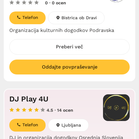
0
· 0 ocen
Telefon
Bistrica ob Dravi
Organizacija kulturnih dogodkov Podravska
Preberi več
Oddajte povpraševanje
DJ Play 4U
4.5
· 14 ocen
Telefon
Ljubljana
DJ in organizacija dogodkov Osrednja Slovenija