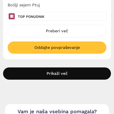
Bolšji sejem Ptuj
TOP PONUDNIK
Preberi več
Oddajte povpraševanje
Prikaži več
Vam je naša vsebina pomagala?