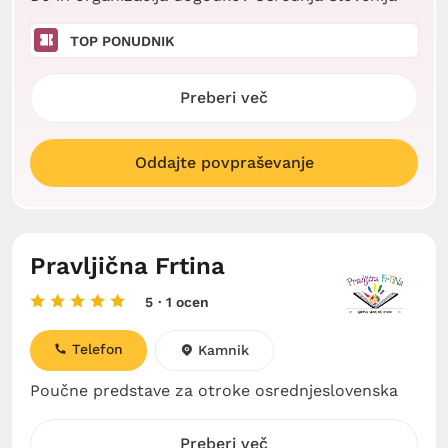
TOP PONUDNIK
Preberi več
Oddajte povpraševanje
Pravljična Frtina
5
· 1 ocen
Telefon
Kamnik
Poučne predstave za otroke osrednjeslovenska
Preberi več