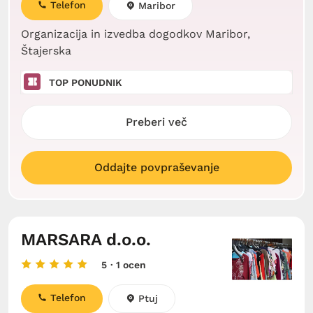
Telefon
Maribor
Organizacija in izvedba dogodkov Maribor,
Štajerska
TOP PONUDNIK
Preberi več
Oddajte povpraševanje
MARSARA d.o.o.
5
· 1 ocen
Telefon
Ptuj