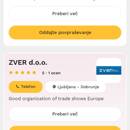
Preberi več
Oddajte povpraševanje
ZVER d.o.o.
5
· 1 ocen
Telefon
Ljubljana - Dobrunje
Good organization of trade shows Europe
Preberi več