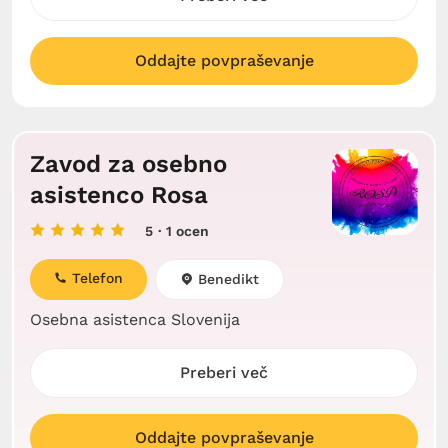
Oddajte povpraševanje
Zavod za osebno
asistenco Rosa
5
· 1 ocen
Telefon
Benedikt
Osebna asistenca Slovenija
Preberi več
Oddajte povpraševanje