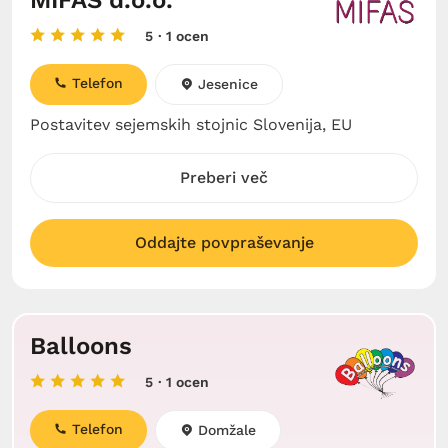
MIFAS d.o.o.
5
· 1 ocen
Telefon
Jesenice
Postavitev sejemskih stojnic Slovenija, EU
Preberi več
Oddajte povpraševanje
Balloons
5
· 1 ocen
Telefon
Domžale