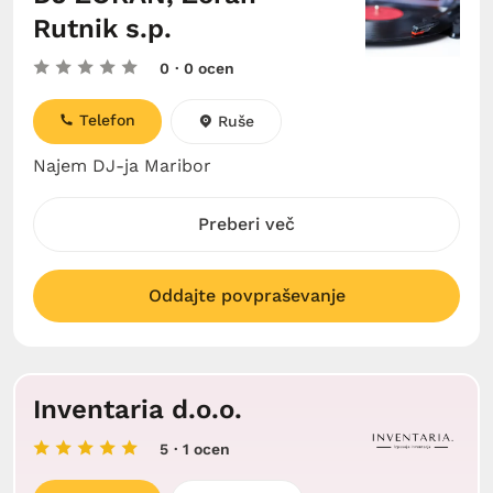
Rutnik s.p.
0
· 0 ocen
Telefon
Ruše
Najem DJ-ja Maribor
Preberi več
Oddajte povpraševanje
Inventaria d.o.o.
5
· 1 ocen