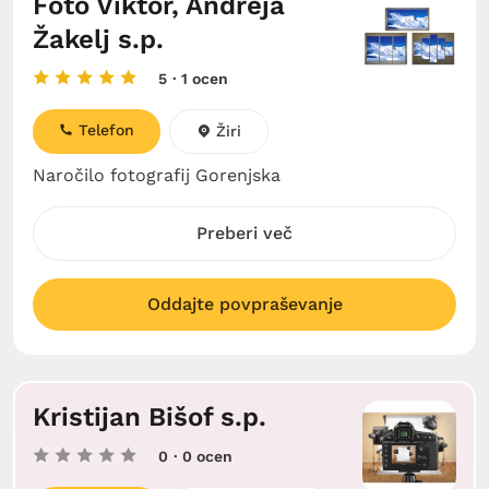
Foto Viktor, Andreja
Žakelj s.p.
5
· 1 ocen
Telefon
Žiri
Naročilo fotografij Gorenjska
Preberi več
Oddajte povpraševanje
Kristijan Bišof s.p.
0
· 0 ocen