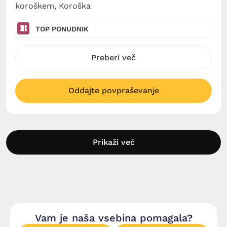
koroškem, Koroška
TOP PONUDNIK
Preberi več
Oddajte povpraševanje
Prikaži več
Vam je naša vsebina pomagala?