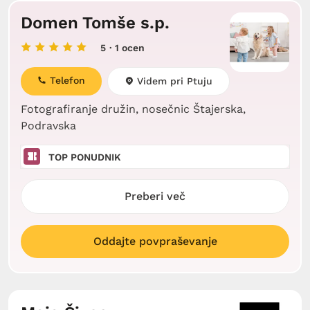
Domen Tomše s.p.
5
· 1 ocen
Telefon
Videm pri Ptuju
Fotografiranje družin, nosečnic Štajerska,
Podravska
TOP PONUDNIK
Preberi več
Oddajte povpraševanje