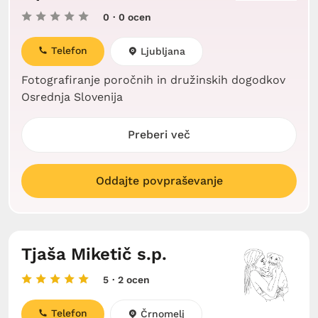
0
· 0 ocen
Telefon
Ljubljana
Fotografiranje poročnih in družinskih dogodkov
Osrednja Slovenija
Preberi več
Oddajte povpraševanje
Tjaša Miketič s.p.
5
· 2 ocen
Telefon
Črnomelj