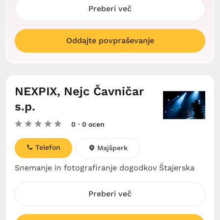
Preberi več
Oddajte povpraševanje
NEXPIX, Nejc Čavničar
s.p.
0
· 0 ocen
Telefon
Majšperk
Snemanje in fotografiranje dogodkov Štajerska
Preberi več