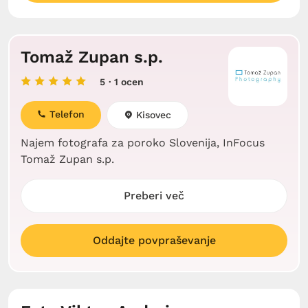
Tomaž Zupan s.p.
5
· 1 ocen
Telefon
Kisovec
Najem fotografa za poroko Slovenija, InFocus
Tomaž Zupan s.p.
Preberi več
Oddajte povpraševanje