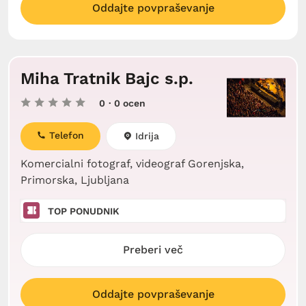
Oddajte povpraševanje
Miha Tratnik Bajc s.p.
0
· 0 ocen
Telefon
Idrija
Komercialni fotograf, videograf Gorenjska,
Primorska, Ljubljana
TOP PONUDNIK
Preberi več
Oddajte povpraševanje