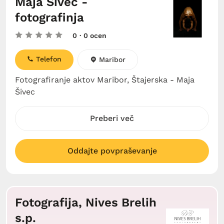
Maja Šivec -
fotografinja
0
· 0 ocen
Telefon
Maribor
Fotografiranje aktov Maribor, Štajerska - Maja
Šivec
Preberi več
Oddajte povpraševanje
Fotografija, Nives Brelih
s.p.