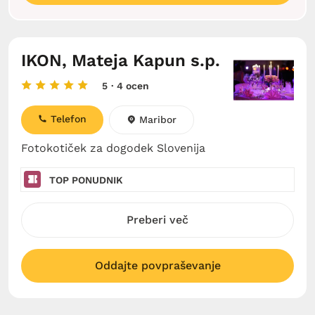
IKON, Mateja Kapun s.p.
5
· 4 ocen
Telefon
Maribor
Fotokotiček za dogodek Slovenija
TOP PONUDNIK
Preberi več
Oddajte povpraševanje