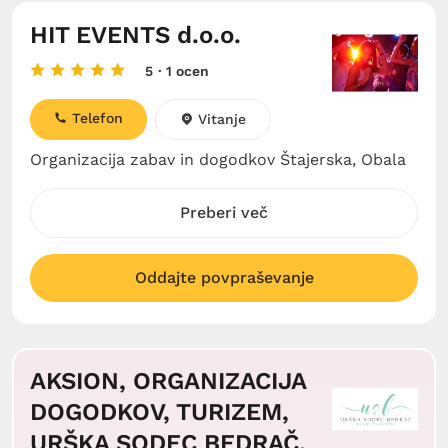
HIT EVENTS d.o.o.
5
· 1 ocen
Telefon
Vitanje
Organizacija zabav in dogodkov Štajerska, Obala
Preberi več
Oddajte povpraševanje
AKSION, ORGANIZACIJA
DOGODKOV, TURIZEM,
URŠKA SODEC BEDRAČ,