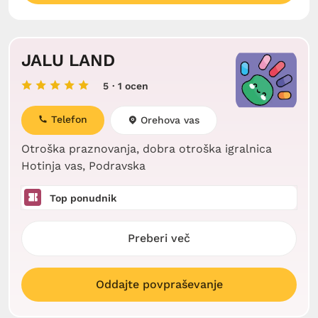
JALU LAND
5
· 1 ocen
Telefon
Orehova vas
Otroška praznovanja, dobra otroška igralnica
Hotinja vas, Podravska
Top ponudnik
Preberi več
Oddajte povpraševanje