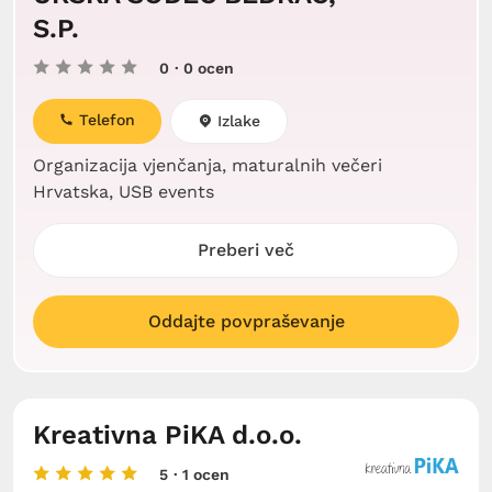
S.P.
0
· 0 ocen
Telefon
Izlake
Organizacija vjenčanja, maturalnih večeri
Hrvatska, USB events
Preberi več
Oddajte povpraševanje
Kreativna PiKA d.o.o.
5
· 1 ocen