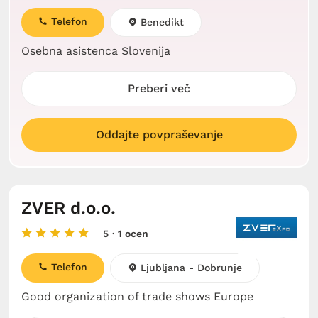
Telefon
Benedikt
Osebna asistenca Slovenija
Preberi več
Oddajte povpraševanje
ZVER d.o.o.
5
· 1 ocen
Telefon
Ljubljana - Dobrunje
Good organization of trade shows Europe