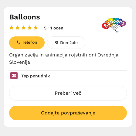
Balloons
5
· 1 ocen
Telefon
Domžale
Organizacija in animacija rojstnih dni Osrednja
Slovenija
Top ponudnik
Preberi več
Oddajte povpraševanje