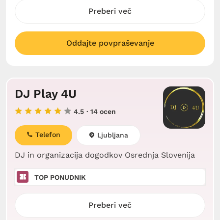
Preberi več
Oddajte povpraševanje
DJ Play 4U
4.5
· 14 ocen
Telefon
Ljubljana
DJ in organizacija dogodkov Osrednja Slovenija
TOP PONUDNIK
Preberi več