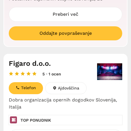
Preberi več
Oddajte povpraševanje
Figaro d.o.o.
5
· 1 ocen
Telefon
Ajdovščina
Dobra organizacija opernih dogodkov Slovenija,
Italija
TOP PONUDNIK