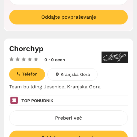
Oddajte povpraševanje
Chorchyp
0
· 0 ocen
Telefon
Kranjska Gora
Team building Jesenice, Kranjska Gora
TOP PONUDNIK
Preberi več