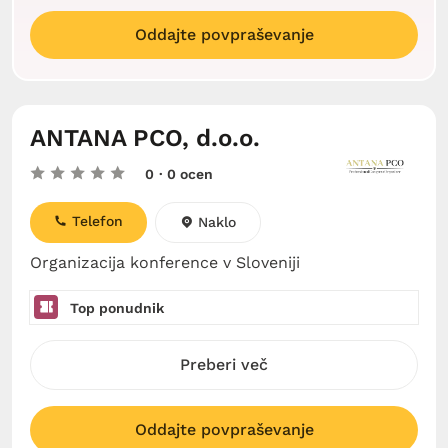
Oddajte povpraševanje
ANTANA PCO, d.o.o.
0
· 0 ocen
Telefon
Naklo
Organizacija konference v Sloveniji
Top ponudnik
Preberi več
Oddajte povpraševanje