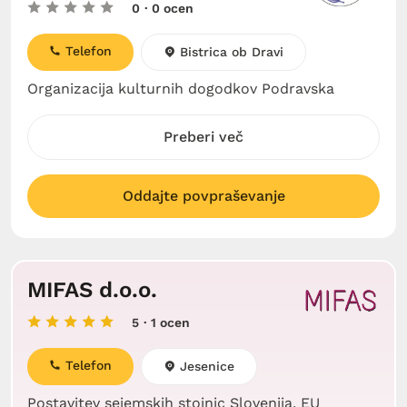
0
· 0 ocen
Telefon
Bistrica ob Dravi
Organizacija kulturnih dogodkov Podravska
Preberi več
Oddajte povpraševanje
MIFAS d.o.o.
5
· 1 ocen
Telefon
Jesenice
Postavitev sejemskih stojnic Slovenija, EU