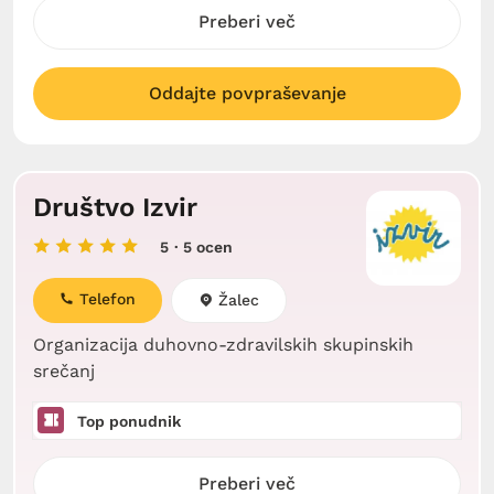
Preberi več
Oddajte povpraševanje
Društvo Izvir
5
· 5 ocen
Telefon
Žalec
Organizacija duhovno-zdravilskih skupinskih
srečanj
Top ponudnik
Preberi več