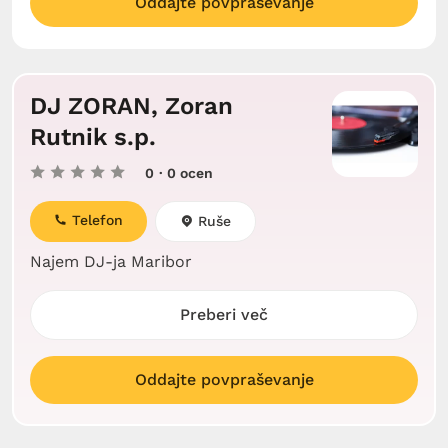
Oddajte povpraševanje
DJ ZORAN, Zoran
Rutnik s.p.
0
· 0 ocen
Telefon
Ruše
Najem DJ-ja Maribor
Preberi več
Oddajte povpraševanje