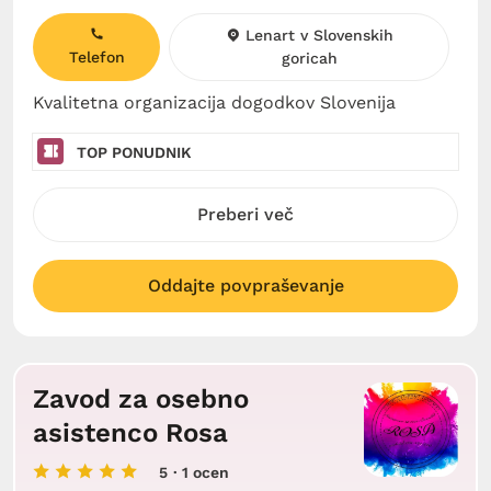
Lenart v Slovenskih
Telefon
goricah
Kvalitetna organizacija dogodkov Slovenija
TOP PONUDNIK
Preberi več
Oddajte povpraševanje
Zavod za osebno
asistenco Rosa
5
· 1 ocen