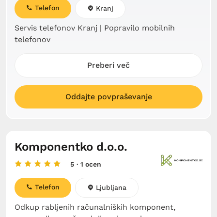
Telefon
Kranj
Servis telefonov Kranj | Popravilo mobilnih
telefonov
Preberi več
Oddajte povpraševanje
Komponentko d.o.o.
5
· 1 ocen
Telefon
Ljubljana
Odkup rabljenih računalniških komponent,