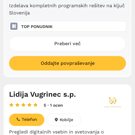
Izdelava kompletnih programskih rešitev na ključ
Slovenija
TOP PONUDNIK
Preberi več
Oddajte povpraševanje
Lidija Vugrinec s.p.
5
· 1 ocen
Telefon
Kobilje
Pregledi digitalnih vsebin in svetovanja o