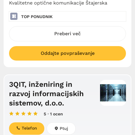
Kvalitetne optične komunikacije Štajerska
TOP PONUDNIK
Preberi več
Oddajte povpraševanje
3QIT, inženiring in
razvoj informacijskih
sistemov, d.o.o.
5
· 1 ocen
Telefon
Ptuj