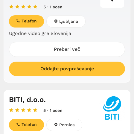
5
· 1 ocen
Telefon
Ljubljana
Ugodne videoigre Slovenija
Preberi več
Oddajte povpraševanje
BITI, d.o.o.
5
· 1 ocen
Telefon
Pernica