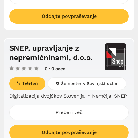
Oddajte povpraševanje
SNEP, upravljanje z
nepremičninami, d.o.o.
0
· 0 ocen
Telefon
Šempeter v Savinjski dolini
Digitalizacija dvojčkov Slovenija in Nemčija, SNEP
Preberi več
Oddajte povpraševanje