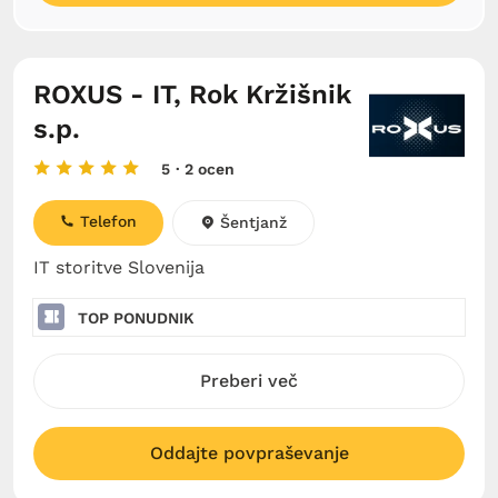
ROXUS - IT, Rok Kržišnik
s.p.
5
· 2 ocen
Telefon
Šentjanž
IT storitve Slovenija
TOP PONUDNIK
Preberi več
Oddajte povpraševanje