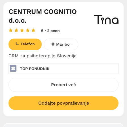
CENTRUM COGNITIO
d.o.o.
5
· 2 ocen
Telefon
Maribor
CRM za psihoterapijo Slovenija
TOP PONUDNIK
Preberi več
Oddajte povpraševanje