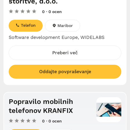
storitve, d.o.o.
0
· 0 ocen
Telefon
Maribor
Software development Europe, WIDELABS
Preberi več
Oddajte povpraševanje
Popravilo mobilnih
telefonov KRANFIX
0
· 0 ocen