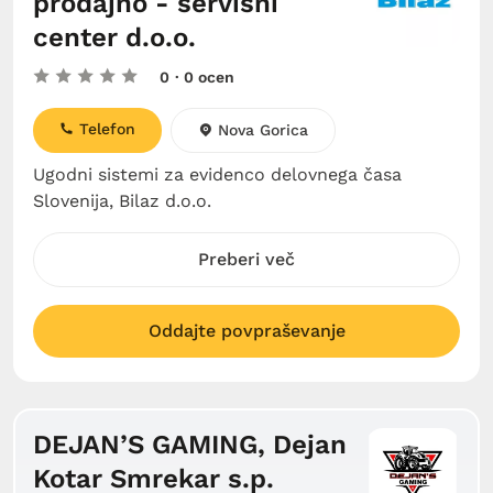
prodajno - servisni
center d.o.o.
0
· 0 ocen
Telefon
Nova Gorica
Ugodni sistemi za evidenco delovnega časa
Slovenija, Bilaz d.o.o.
Preberi več
Oddajte povpraševanje
DEJAN’S GAMING, Dejan
Kotar Smrekar s.p.