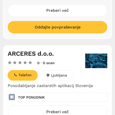
Preberi več
Oddajte povpraševanje
ARCERES d.o.o.
0
· 0 ocen
Telefon
Ljubljana
Posodabljanje zastarelih aplikacij Slovenija
TOP PONUDNIK
Preberi več