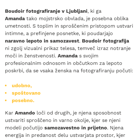
Boudoir fotografiranje v Ljubljani
, ki ga
Amanda
tako mojstrsko obvlada, je posebna oblika
umetnosti. S toplim in sproščenim pristopom ustvari
intimne, a prefinjene posnetke, ki poudarjajo
naravno lepoto in samozavest
.
Boudoir fotografija
ni zgolj vizualni prikaz telesa, temveč izraz notranje
moči in ženstvenosti.
Amanda
s svojim
profesionalnim odnosom in občutkom za lepoto
poskrbi, da se vsaka ženska na fotografiranju počuti:
udobno,
spoštovano
posebno.
Kar
Amando
loči od drugih, je njena sposobnost
ustvariti sproščeno in varno okolje, kjer se njeni
modeli počutijo
samozavestno in prijetno
. Njena
energija in predanost delu ustvarjata prostor, kjer