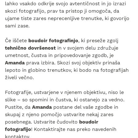
lahko vsakdo odkrije svojo avtentičnost in jo izrazi
skozi fotografijo, prav ta pristop ji omogoča, da
ujame tiste zares neprecenljive trenutke, ki govorijo
sami zase.
Če iščete
boudoir fotografinjo
, ki preseže zgolj
tehnično dovršenost
in v svojem delu združuje
umetnost, čustva in pripovedovanje zgodb, je
Amanda
prava izbira. Skozi svoj objektiv prinaša
lepoto in globino trenutkov, ki bodo na fotografijah
živeli večno.
Fotografije, ustvarjene v njenem objektivu, niso le
slike – so spomini in čustva, ki ostanejo za vedno.
Pustite, da
Amanda
postane del vaše zgodbe in
skupaj z njeno pomočjo ustvarite nekaj zares
posebnega. Ustvarite čudovito
boudoir
fotografijo
! Kontaktirajte nas preko navedenih
kontaktov.