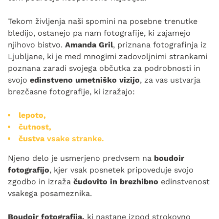
Tekom življenja naši spomini na posebne trenutke
bledijo, ostanejo pa nam fotografije, ki zajamejo
njihovo bistvo.
Amanda Gril
, priznana fotografinja iz
Ljubljane, ki je med mnogimi zadovoljnimi strankami
poznana zaradi svojega občutka za podrobnosti in
svojo
edinstveno umetniško vizijo
, za vas ustvarja
brezčasne fotografije, ki izražajo:
lepoto,
čutnost,
čustva
vsake stranke.
Njeno delo je usmerjeno predvsem na
boudoir
fotografijo
, kjer vsak posnetek pripoveduje svojo
zgodbo in izraža
čudovito in brezhibno
edinstvenost
vsakega posameznika.
Boudoir fotografija,
ki nastane izpod strokovno