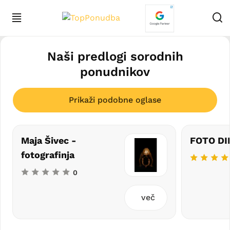
Naši predlogi sorodnih
ponudnikov
Prikaži podobne oglase
Maja Šivec -
FOTO DIF
fotografinja
0
več