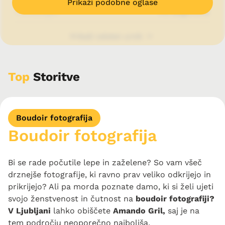
Prikaži podobne oglase
Ponedeljek
Po dogovoru
Prikaži celoten urnik
Oddajte povpraševanje
Top
Storitve
Prikaži telefon
Boudoir fotografija
Boudoir fotografija
Prikaži Email
Bi se rade počutile lepe in zaželene? So vam všeč
drznejše fotografije, ki ravno prav veliko odkrijejo in
Prikaži spletno stran
prikrijejo? Ali pa morda poznate damo, ki si želi ujeti
svojo ženstvenost in čutnost na
boudoir fotografiji?
V Ljubljani
lahko obiščete
Amando Gril,
saj je na
tem področju neoporečno najboljša.
Facebook
Instagram