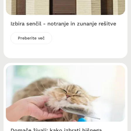
Izbira senčil - notranje in zunanje rešitve
Preberite več
Domače živali: kako izbrati hišnega