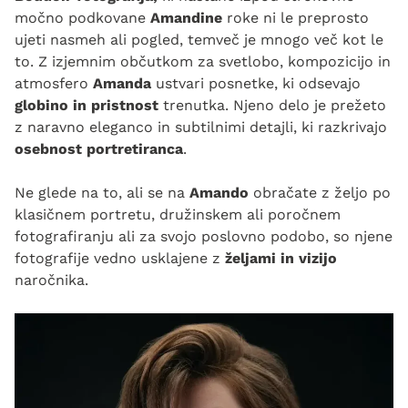
močno podkovane
Amandine
roke ni le preprosto
ujeti nasmeh ali pogled, temveč je mnogo več kot le
to. Z izjemnim občutkom za svetlobo, kompozicijo in
atmosfero
Amanda
ustvari posnetke, ki odsevajo
globino in pristnost
trenutka. Njeno delo je prežeto
z naravno eleganco in subtilnimi detajli, ki razkrivajo
osebnost portretiranca
.
Ne glede na to, ali se na
Amando
obračate z željo po
klasičnem portretu, družinskem ali poročnem
fotografiranju ali za svojo poslovno podobo, so njene
fotografije vedno usklajene z
željami in vizijo
naročnika.