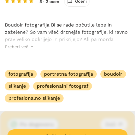
Oceni
5
· 2 ocen
Boudoir fotografija Bi se rade počutile lepe in
zaželene? So vam všeč drznejše fotografije, ki ravno
prav veliko odkrijejo in prikrijejo? Ali pa morda
poznate damo, ki si želi ujeti svojo ženstvenost in
Preberi več
čutnost na boudoir fotografiji? V Ljubljan...
fotografija
portretna fotografija
boudoir
slikanje
profesionalni fotograf
profesionalno slikanje
Po dogovoru
Deli