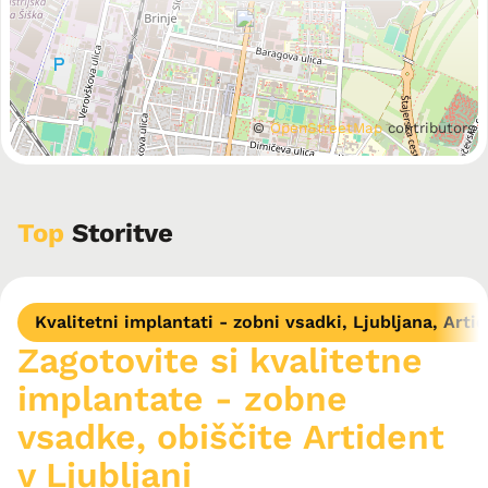
©
OpenStreetMap
contributors
Top
Storitve
Kvalitetni implantati - zobni vsadki, Ljubljana, Artid
Zagotovite si kvalitetne
implantate - zobne
vsadke, obiščite Artident
v Ljubljani