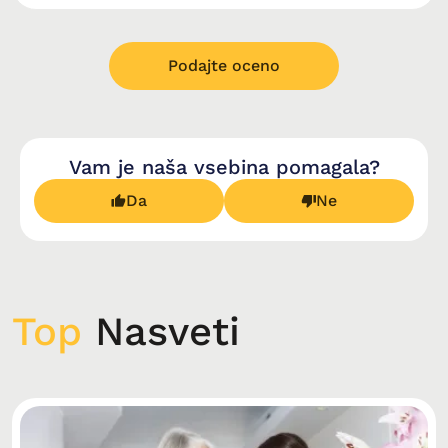
Podajte oceno
Vam je naša vsebina pomagala?
Da
Ne
Top
Nasveti