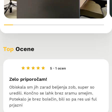
Top
Ocene
5
· 1 ocen
Zelo priporočam!
Obiskala sm jih zarad beljenja zob, super so
uredili. Končno se lahk brez sramu smejim.
Potekalo je brez bolečin, bili so pa res usi ful
prjazni