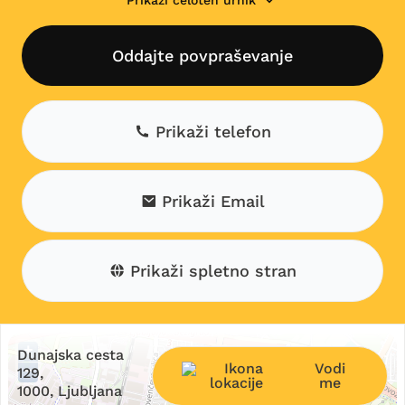
Prikaži celoten urnik
Oddajte povpraševanje
Prikaži telefon
Prikaži Email
Prikaži spletno stran
+
Dunajska cesta
Vodi
−
129,
me
1000, Ljubljana