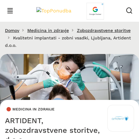
Domov
Medicina in zdravje
Zobozdravstvene storitve
Kvalitetni implantati - zobni vsadki, Ljubljana, Artident
d.o.o.
MEDICINA IN ZDRAVJE
ARTIDENT,
zobozdravstvene storitve,