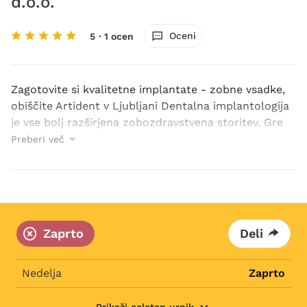
d.o.o.
Oceni
5
· 1 ocen
Zagotovite si kvalitetne implantate - zobne vsadke,
obiščite Artident v Ljubljani Dentalna implantologija
je vse bolj razširjena zobozdravstvena storitev. Gre
namreč za najsodobnejši način nadomestitve
Preberi več
manjkajočih zob. Implantati ali zobni vsadk...
Zaprto
Deli
Nedelja
Zaprto