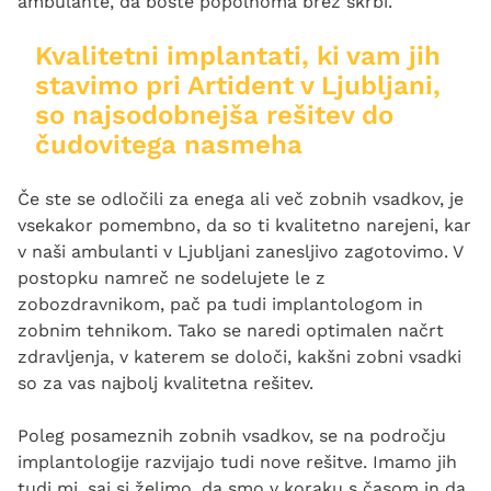
ambulante, da boste popolnoma brez skrbi.
Kvalitetni implantati, ki vam jih
stavimo pri Artident v Ljubljani,
so najsodobnejša rešitev do
čudovitega nasmeha
Če ste se odločili za enega ali več zobnih vsadkov, je
vsekakor pomembno, da so ti kvalitetno narejeni, kar
v naši ambulanti v Ljubljani zanesljivo zagotovimo. V
postopku namreč ne sodelujete le z
zobozdravnikom, pač pa tudi implantologom in
zobnim tehnikom. Tako se naredi optimalen načrt
zdravljenja, v katerem se določi, kakšni zobni vsadki
so za vas najbolj kvalitetna rešitev.
Poleg posameznih zobnih vsadkov, se na področju
implantologije razvijajo tudi nove rešitve. Imamo jih
tudi mi, saj si želimo, da smo v koraku s časom in da