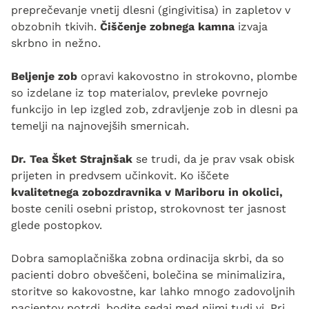
preprečevanje vnetij dlesni (gingivitisa) in zapletov v
obzobnih tkivih.
Čiščenje zobnega kamna
izvaja
skrbno in nežno.
Beljenje zob
opravi kakovostno in strokovno, plombe
so izdelane iz top materialov, prevleke povrnejo
funkcijo in lep izgled zob, zdravljenje zob in dlesni pa
temelji na najnovejših smernicah.
Dr. Tea Šket Strajnšak
se trudi, da je prav vsak obisk
prijeten in predvsem učinkovit. Ko iščete
kvalitetnega zobozdravnika v Mariboru in okolici,
boste cenili osebni pristop, strokovnost ter jasnost
glede postopkov.
Dobra samoplačniška zobna ordinacija skrbi, da so
pacienti dobro obveščeni, bolečina se minimalizira,
storitve so kakovostne, kar lahko mnogo zadovoljnih
pacientov potrdi, bodite sedaj med njimi tudi vi. Pri