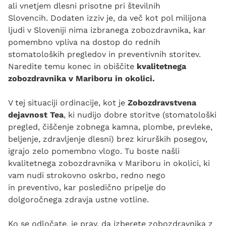
ali vnetjem dlesni prisotne pri številnih
Slovencih. Dodaten izziv je, da več kot pol milijona
ljudi v Sloveniji nima izbranega zobozdravnika, kar
pomembno vpliva na dostop do rednih
stomatoloških pregledov in preventivnih storitev.
Naredite temu konec in obiščite
kvalitetnega
zobozdravnika v Mariboru in okolici.
V tej situaciji ordinacije, kot je
Zobozdravstvena
dejavnost Tea
, ki nudijo dobre storitve (stomatološki
pregled, čiščenje zobnega kamna, plombe, prevleke,
beljenje, zdravljenje dlesni) brez kirurških posegov,
igrajo zelo pomembno vlogo. Tu boste našli
kvalitetnega zobozdravnika v Mariboru in okolici, ki
vam nudi strokovno oskrbo, redno nego
in preventivo, kar posledično pripelje do
dolgoročnega zdravja ustne votline.
Ko se odločate, je prav, da izberete zobozdravnika z