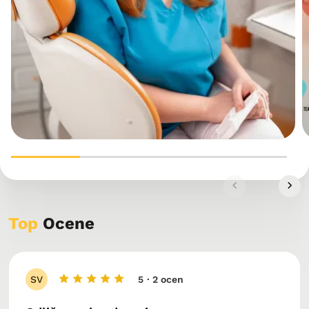
Top
Ocene
SV
5
· 2 ocen