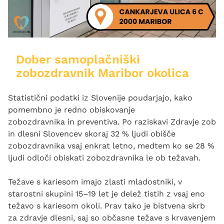
Dober samoplačniški
zobozdravnik Maribor okolica
Statistični podatki iz Slovenije poudarjajo, kako
pomembno je redno obiskovanje
zobozdravnika in preventiva. Po raziskavi Zdravje zob
in dlesni Slovencev skoraj 32 % ljudi obišče
zobozdravnika vsaj enkrat letno, medtem ko se 28 %
ljudi odloči obiskati zobozdravnika le ob težavah.
Težave s kariesom imajo zlasti mladostniki, v
starostni skupini 15–19 let je delež tistih z vsaj eno
težavo s kariesom okoli. Prav tako je bistvena skrb
za zdravje dlesni, saj so občasne težave s krvavenjem