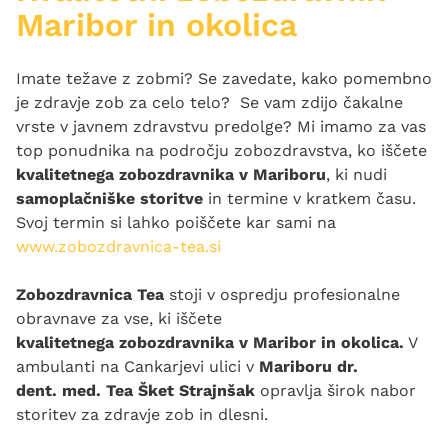
Maribor in okolica
Imate težave z zobmi? Se zavedate, kako pomembno
je zdravje zob za celo telo? Se vam zdijo čakalne
vrste v javnem zdravstvu predolge? Mi imamo za vas
top ponudnika na področju zobozdravstva, ko iščete
kvalitetnega zobozdravnika v Mariboru
, ki nudi
samoplačniške storitve
in termine v kratkem času.
Svoj termin si lahko poiščete kar sami na
www.zobozdravnica-tea.si
Zobozdravnica Tea
stoji v ospredju profesionalne
obravnave za vse, ki iščete
kvalitetnega zobozdravnika v Maribor in okolica.
V
ambulanti na Cankarjevi ulici v
Mariboru dr.
dent. med. Tea Šket Strajnšak
opravlja širok nabor
storitev za zdravje zob in dlesni.