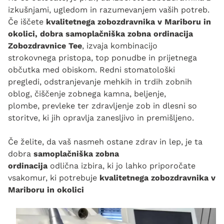
izkušnjami, ugledom in razumevanjem vaših potreb.
Če iščete
kvalitetnega zobozdravnika v Mariboru in
okolici,
dobra samoplačniška zobna ordinacija
Zobozdravnice Tee
, izvaja kombinacijo
strokovnega pristopa, top ponudbe in prijetnega
občutka med obiskom. Redni stomatološki
pregledi, odstranjevanje mehkih in trdih zobnih
oblog, čiščenje zobnega kamna, beljenje,
plombe, prevleke ter zdravljenje zob in dlesni so
storitve, ki jih opravlja zanesljivo in premišljeno.
Če želite, da vaš nasmeh ostane zdrav in lep, je ta
dobra
samoplačniška zobna
ordinacija
odlična izbira, ki jo lahko priporočate
vsakomur, ki potrebuje
kvalitetnega zobozdravnika v
Mariboru in okolici