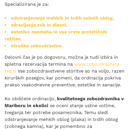
Specializirana je za:
odstranjevanje mehkih in trdih zobnih oblog,
zdravljenja zob in dlesni,
estetiko nasmeha in vse vrste protetičnih
rešitev,
otroško zobozdravtvo.
Delovni čas je po dogovoru, možna je tudi izbira in
spletna rezervacija termina na
www.zobozdravnica-
tea.si
Vse zobozdravstvene storitve so na voljo, razen
kirurških posegov, kar pomeni, da ordinacija pokriva
prakso vsakodnevne preventive, estetike in sanacije.
Ko obiščete ordinacijo,
kvalitetnega zobozdravnika v
Mariboru in okolici
se oceni stanje ustne votline,
tveganja ter potrebe posameznika. Temu sledi
odstranjevanje mehkih oblog (plaka) in trdih oblog
(zobnega kamna), kar je pomembno za