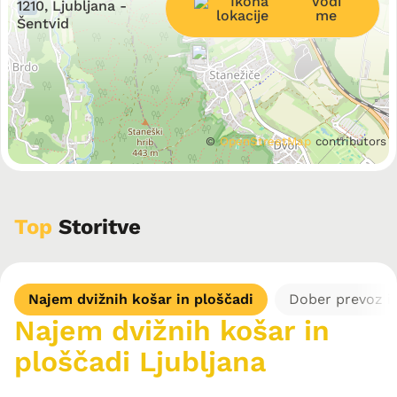
Vodi
−
1210, Ljubljana -
me
Šentvid
©
OpenStreetMap
contributors
Top
Storitve
Najem dvižnih košar in ploščadi
Dober prevoz i
Najem dvižnih košar in
ploščadi Ljubljana