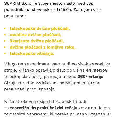
SUPRIM d.o.o. je svoje mesto našlo med top
ponudniki na slovenskem tržišču. Za najem vam
ponujamo:
teleskopske dvižne ploščadi,
mobilne dvižne ploščadi,
škarjaste dvižne ploščadi,
dvižne ploščadi z lomljivo roko,
teleskopske viličarje.
V bogatem asortimanu vam nudimo visokozmogljive
stroje, ki lahko opravljajo delo do višine
44 metrov
,
teleskopski viličarji pa imajo možno
360° vrtenja
.
Stroji so redno vzdrževani, servisirani in skrbno
pregledani pred izposojo.
Naša strokovna ekipa lahko poskrbi tudi
za
teoretični in praktični del tečaja
za varno delo s
tovrstnimi napravami, ki poteka pri nas v Stegnah 33,