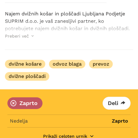
Najem dvižnih košar in ploščadi Ljubljana Podjetje
SUPRIM d.o.o. je vaš zanesljivi partner, ko
potrebujete najem dvižnih košar in dvižnih ploščadi.
Ponosni smo na svoje zanesljivo delovanje že več kot
Preberi več
15 let. V ponudbi storitev vam nudimo tudi st...
dvižne košare
odvoz blaga
prevoz
dvižne ploščadi
Zaprto
Deli
Nedelja
Zaprto
Prikaži celoten urnik