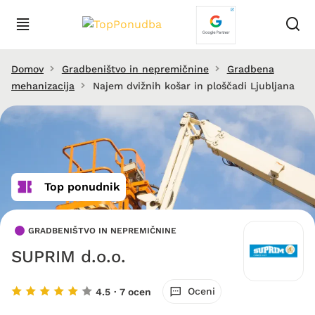
Domov
Gradbeništvo in nepremičnine
Gradbena
mehanizacija
Najem dvižnih košar in ploščadi Ljubljana
Top ponudnik
GRADBENIŠTVO IN NEPREMIČNINE
SUPRIM d.o.o.
Oceni
4.5
· 7 ocen