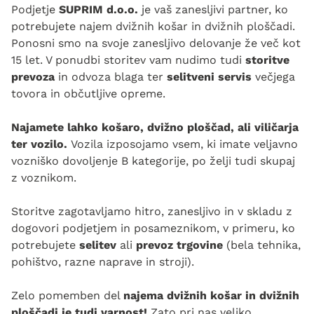
Podjetje
SUPRIM d.o.o.
je vaš zanesljivi partner, ko
potrebujete najem dvižnih košar in dvižnih ploščadi.
Ponosni smo na svoje zanesljivo delovanje že več kot
15 let. V ponudbi storitev vam nudimo tudi
storitve
prevoza
in odvoza blaga ter
selitveni servis
večjega
tovora in občutljive opreme.
Najamete lahko košaro, dvižno ploščad, ali viličarja
ter vozilo.
Vozila izposojamo vsem, ki imate veljavno
vozniško dovoljenje B kategorije, po želji tudi skupaj
z voznikom.
Storitve zagotavljamo hitro, zanesljivo in v skladu z
dogovori podjetjem in posameznikom, v primeru, ko
potrebujete
selitev
ali
prevoz trgovine
(bela tehnika,
pohištvo, razne naprave in stroji).
Zelo pomemben del
najema dvižnih košar in dvižnih
ploščadi je tudi varnost!
Zato pri nas veliko