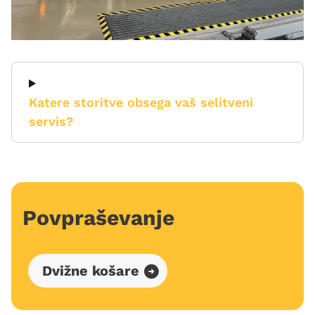
Katere storitve obsega vaš selitveni
servis?
Povpraševanje
Dvižne košare