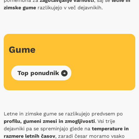
pomembna za
zagotavljanje varnosti
, saj se
letne in
zimske gume
razlikujejo v več dejavnikih.
Gume
Top ponudnik
Letne in zimske gume se razlikujejo predvsem po
profilu, gumeni zmesi in zmogljivosti
. Vsi trije
dejavniki pa se spreminjajo glede na
temperature in
razmere letnih časov
, zaradi česar moramo vsako