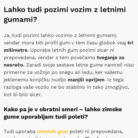
Lahko tudi pozimi vozim z letnimi
gumami?
Ja, tudi pozimi lahko vozimo z letnimi gumami,
vendar mora biti profil gum v tem času globok vsaj
tri
milimetre
. Uporaba letnih gum pozimi sicer ni
prepovedana, vendar s tem povečamo
tveganje za
nesrečo.
Zaradi svoje sestave letne gume namreč niso
primerne za vožnjo po snegu ali ledu, ker vašemu
jeklenemu konjičku nudijo
manjši oprijem
. Iz tega
razloga vaše vozilo ne bo stabilno in tako zmogljivo,
kot bi bilo sicer.
Kako pa je v obratni smeri – lahko zimske
gume uporabljam tudi poleti?
Tudi uporaba
zimskih gum
poleti ni prepovedana,