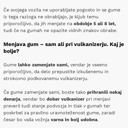
Če svojega vozila ne uporabljate pogosto in se gume
iz tega razloga ne obrabljajo, je kljub temu
priporočljivo, da jih menjate na
obdobje 5 ali 8 let,
tudi če na gumah ne opazite vidnih znakov obrabe.
Menjava gum – sam ali pri vulkanizerju. Kaj je
bolje?
Gume
lahko zamenjate sami,
vendar je vseeno
priporočljivo, da delo prepustite izkušenemu in
strokovno podkovanemu vulkanizerju.
Če gume zamenjate sami, boste tako
prihranili nekaj
denarja
, vendar bo
dober vulkanizer
pri menjavi
preveril tudi stanje podvozja in tlak v gumah ter
poskrbel za pravilno uravnoteženost gume, zaradi
česar bo vaša vožnja
varna in bolj udobna
.