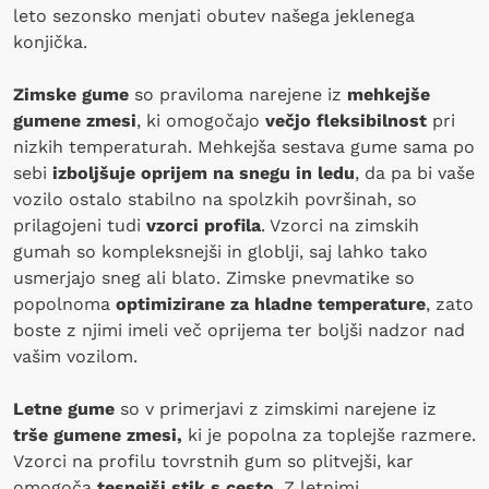
leto sezonsko menjati obutev našega jeklenega
konjička.
Zimske gume
so praviloma narejene iz
mehkejše
gumene zmesi
, ki omogočajo
večjo fleksibilnost
pri
nizkih temperaturah. Mehkejša sestava gume sama po
sebi
izboljšuje oprijem na snegu in ledu
, da pa bi vaše
vozilo ostalo stabilno na spolzkih površinah, so
prilagojeni tudi
vzorci profila
. Vzorci na zimskih
gumah so kompleksnejši in globlji, saj lahko tako
usmerjajo sneg ali blato. Zimske pnevmatike so
popolnoma
optimizirane za hladne temperature
, zato
boste z njimi imeli več oprijema ter boljši nadzor nad
vašim vozilom.
Letne gume
so v primerjavi z zimskimi narejene iz
trše gumene zmesi,
ki je popolna za toplejše razmere.
Vzorci na profilu tovrstnih gum so plitvejši, kar
omogoča
tesnejši stik s cesto
. Z letnimi