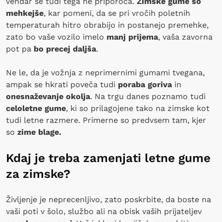
vendar se tudi tega ne priporoča.
Zimske gume so
mehkejše
, kar pomeni, da se pri vročih poletnih
temperaturah hitro obrabijo in postanejo premehke,
zato bo vaše vozilo imelo
manj prijema
, vaša zavorna
pot pa
bo precej daljša
.
Ne le, da je vožnja z neprimernimi gumami tvegana,
ampak se hkrati poveča tudi
poraba goriva
in
onesnaževanje okolja
. Na trgu danes poznamo tudi
celoletne gume
, ki so prilagojene tako na zimske kot
tudi letne razmere. Primerne so predvsem tam, kjer
so
zime blage.
Kdaj je treba zamenjati letne gume
za zimske?
Življenje je neprecenljivo, zato poskrbite, da boste na
vaši poti v šolo, službo ali na obisk vaših prijateljev