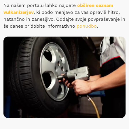
Na našem portalu lahko najdete
obširen seznam
vulkanizerjev
, ki bodo menjavo za vas opravili hitro,
natančno in zanesljivo. Oddajte svoje povpraševanje in
še danes pridobite informativno
ponudbo
.