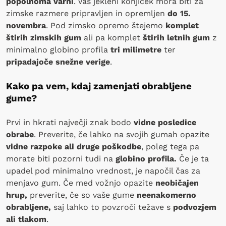
popolnoma varni
. Vaš jekleni konjiček mora biti za
zimske razmere pripravljen in opremljen
do 15.
novembra
. Pod zimsko opremo štejemo
komplet
štirih zimskih gum
ali pa komplet
štirih letnih gum
z
minimalno globino profila
tri milimetre
ter
pripadajoče snežne verige
.
Kako pa vem, kdaj zamenjati obrabljene
gume?
Prvi in hkrati največji znak bodo
vidne posledice
obrabe
. Preverite, če lahko na svojih gumah opazite
vidne razpoke ali druge poškodbe
, poleg tega pa
morate biti pozorni tudi na
globino profila.
Če je ta
upadel pod minimalno vrednost, je napočil čas za
menjavo gum. Če med vožnjo opazite
neobičajen
hrup,
preverite, če so vaše gume
neenakomerno
obrabljene,
saj lahko to povzroči težave s
podvozjem
ali tlakom
.