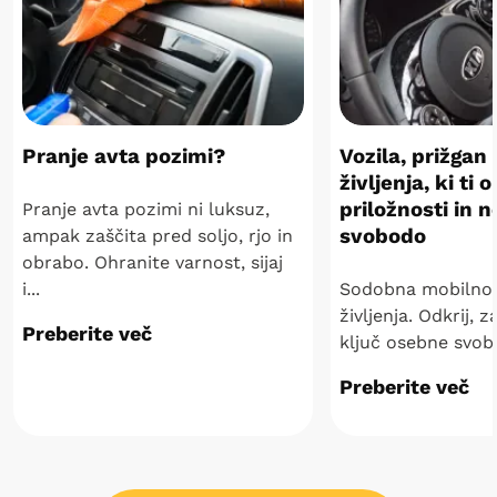
Pranje avta pozimi?
Vozila, prižgan
življenja, ki ti 
priložnosti in 
Pranje avta pozimi ni luksuz,
svobodo
ampak zaščita pred soljo, rjo in
obrabo. Ohranite varnost, sijaj
i...
Sodobna mobilnos
življenja. Odkrij, z
Preberite več
ključ osebne svobo
Preberite več