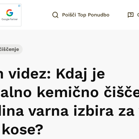
Poišči Top Ponudbo
čiščenje
 videz: Kdaj je
nalno kemično čišč
dina varna izbira za
 kose?