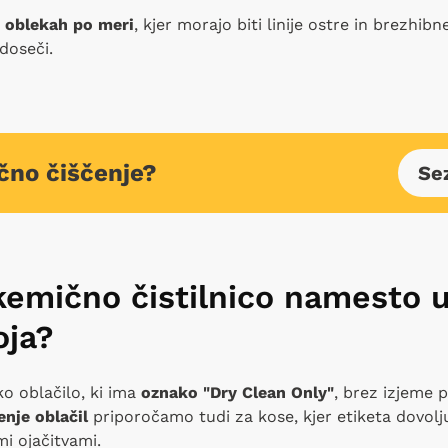
 oblekah po meri
, kjer morajo biti linije ostre in brezhib
doseči.
čno čiščenje?
Se
 kemično čistilnico namesto 
oja?
ko oblačilo, ki ima
oznako "Dry Clean Only"
, brez izjeme p
enje oblačil
priporočamo tudi za kose, kjer etiketa dovolj
mi ojačitvami.