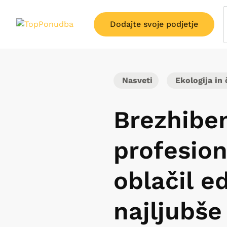
Dodajte svoje podjetje
Nasveti
Ekologija in 
Brezhiben
profesio
oblačil e
najljubše