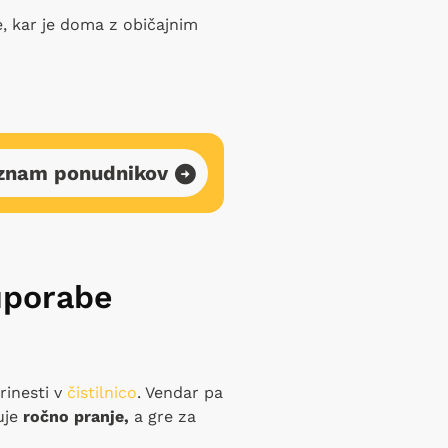
ne, kar je doma z običajnim
znam ponudnikov
uporabe
rinesti v
čistilnico
. Vendar pa
uje
ročno pranje,
a gre za