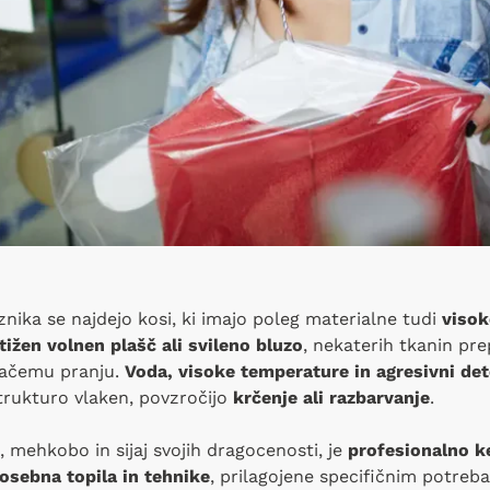
ika se najdejo kosi, ki imajo poleg materialne tudi
visok
ižen volnen plašč ali svileno bluzo
, nekaterih tkanin pr
mačemu pranju.
Voda, visoke temperature in agresivni de
rukturo vlaken, povzročijo
krčenje ali razbarvanje
.
, mehkobo in sijaj svojih dragocenosti, je
profesionalno k
osebna topila in tehnike
, prilagojene specifičnim potre