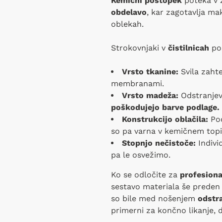
Kemični postopek
poteka v z
obdelavo
, kar zagotavlja m
oblekah.
Strokovnjaki v
čistilnicah
pos
Vrsto tkanine:
Svila zaht
membranami.
Vrsto madeža:
Odstranjeva
poškodujejo barve podlage.
Konstrukcijo oblačila:
Pod
so pa varna v kemičnem topi
Stopnjo nečistoče:
Indivi
pa le osvežimo.
Ko se odločite za
profesiona
sestavo materiala še preden 
so bile med nošenjem
odstr
primerni za končno likanje, 