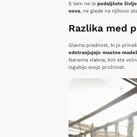
S tem ne le
podaljšate živl
nova
, ne glede na njihovo st
Razlika med 
Glavna prednost, ki jo prina
odstranjujejo mastne madež
Naravna vlakna, kot sta volna
izgubijo svojo prožnost.