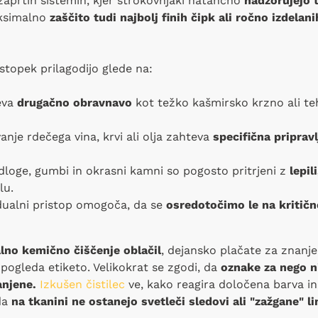
aprtih sistemih, kjer strokovnjaki natančno
nadzorujejo
aksimalno
zaščito tudi najbolj finih čipk ali ročno izdelani
topek prilagodijo glede na:
eva
drugačno obravnavo
kot težko kašmirsko krzno ali teh
nje rdečega vina, krvi ali olja zahteva
specifična priprav
loge, gumbi in okrasni kamni so pogosto pritrjeni z
lepil
lu.
dualni pristop omogoča, da se
osredotočimo le na kritičn
lno kemično čiščenje oblačil
, dejansko plačate za znanj
pogleda etiketo. Velikokrat se zgodi, da
oznake za nego 
anjene.
Izkušen čistilec
ve, kako reagira določena barva in 
da
na tkanini ne ostanejo svetleči sledovi ali "zažgane" li