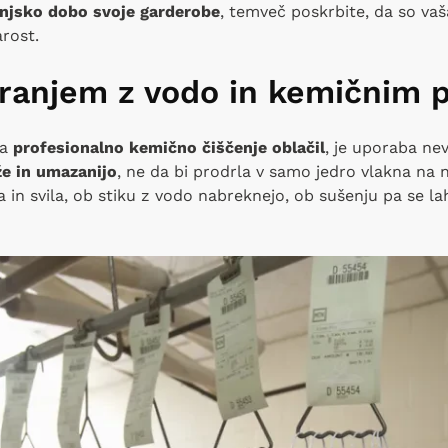
jenjsko dobo svoje garderobe
, temveč poskrbite, da so va
arost.
pranjem z vodo in kemičnim
ša
profesionalno kemično čiščenje oblačil
, je uporaba nev
e in umazanijo
, ne da bi prodrla v samo jedro vlakna na n
 in svila, ob stiku z vodo nabreknejo, ob sušenju pa se la