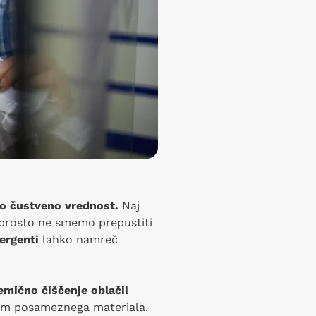
o čustveno vrednost.
Naj
eprosto ne smemo prepustiti
tergenti
lahko namreč
emično čiščenje oblačil
bam posameznega materiala.