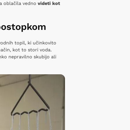
ša oblačila vedno
videti kot
 postopkom
odnih topil, ki učinkovito
ačin, kot to stori voda.
hko nepravilno skubijo ali