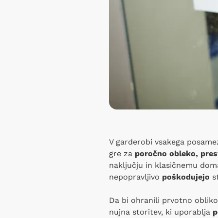
V garderobi vsakega posamezn
gre za
poročno obleko, prest
naključju in klasičnemu do
nepopravljivo
poškodujejo
st
Da bi ohranili prvotno obliko
nujna storitev, ki uporablja
p