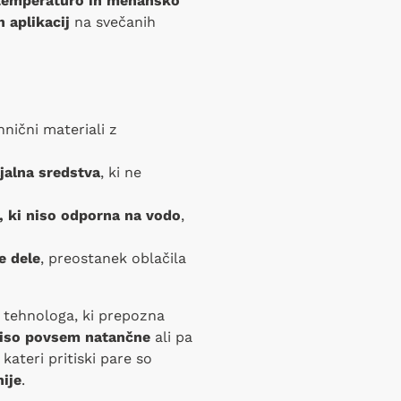
 temperaturo in mehansko
h aplikacij
na svečanih
nični materiali z
ljalna sredstva
, ki ne
i, ki niso odporna na vodo
,
e dele
, preostanek oblačila
e tehnologa, ki prepozna
niso povsem natančne
ali pa
kateri pritiski pare so
nije
.