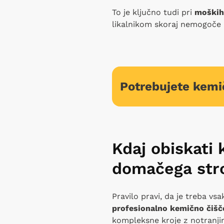
To je ključno tudi pri
moških
likalnikom skoraj nemogoče 
Potrebujete kemi
Kdaj obiskati
domačega str
Pravilo pravi, da je treba vsa
profesionalno kemično čišč
kompleksne kroje z notranji