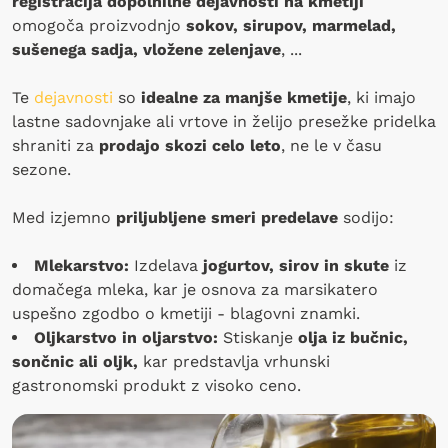
registracija dopolnilne dejavnosti na kmetiji
omogoča proizvodnjo
sokov, sirupov, marmelad,
sušenega sadja, vložene zelenjave
, ...
Te
dejavnosti
so
idealne za manjše kmetije
, ki imajo
lastne sadovnjake ali vrtove in želijo presežke pridelka
shraniti za
prodajo skozi celo leto
, ne le v času
sezone.
Med izjemno
priljubljene smeri predelave
sodijo:
Mlekarstvo:
Izdelava
jogurtov, sirov in skute
iz
domačega mleka, kar je osnova za marsikatero
uspešno zgodbo o kmetiji - blagovni znamki.
Oljkarstvo in oljarstvo:
Stiskanje
olja iz bučnic,
sončnic ali oljk,
kar predstavlja vrhunski
gastronomski produkt z visoko ceno.