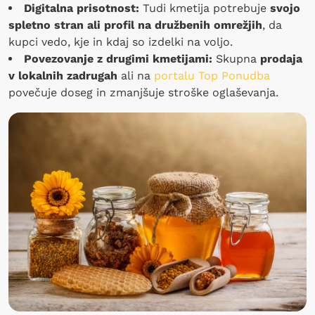
Digitalna prisotnost:
Tudi kmetija potrebuje
svojo
spletno stran ali profil na družbenih omrežjih
, da
kupci vedo, kje in kdaj so izdelki na voljo.
Povezovanje z drugimi kmetijami:
Skupna
prodaja
v lokalnih zadrugah
ali na
portalu Top Ponudba
povečuje doseg in zmanjšuje stroške oglaševanja.