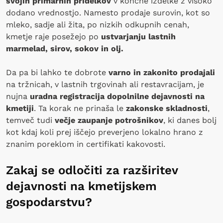
svojih primarnih pridelkov
v končne izdelke z visoko
dodano vrednostjo. Namesto prodaje surovin, kot so
mleko, sadje ali žita, po nizkih odkupnih cenah,
kmetje raje posežejo po
ustvarjanju lastnih
marmelad, sirov, sokov in olj.
Da pa bi lahko te dobrote
varno in zakonito prodajali
na tržnicah, v lastnih trgovinah ali restavracijam, je
nujna
uradna registracija dopolnilne dejavnosti na
kmetiji
. Ta korak ne prinaša le
zakonske skladnosti
,
temveč tudi
večje zaupanje potrošnikov
, ki danes bolj
kot kdaj koli prej iščejo preverjeno lokalno hrano z
znanim poreklom in certifikati kakovosti.
Zakaj se odločiti za razširitev
dejavnosti na kmetijskem
gospodarstvu?