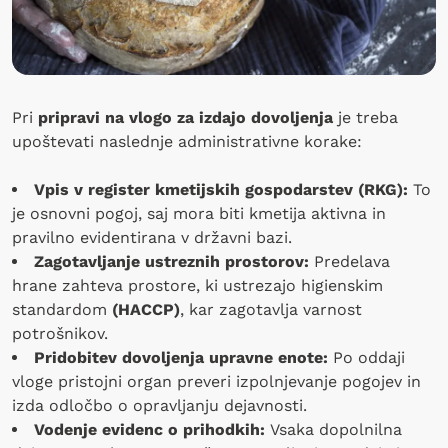
Pri
pripravi na vlogo za izdajo dovoljenja
je treba
upoštevati naslednje administrativne korake:
Vpis v register kmetijskih gospodarstev (RKG):
To
je osnovni pogoj, saj mora biti kmetija aktivna in
pravilno evidentirana v državni bazi.
Zagotavljanje ustreznih prostorov:
Predelava
hrane zahteva prostore, ki ustrezajo higienskim
standardom
(HACCP)
, kar zagotavlja varnost
potrošnikov.
Pridobitev dovoljenja upravne enote:
Po oddaji
vloge pristojni organ preveri izpolnjevanje pogojev in
izda odločbo o opravljanju dejavnosti.
Vodenje evidenc o prihodkih:
Vsaka dopolnilna