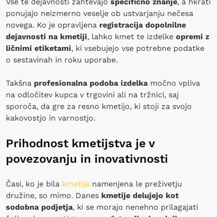
Vse te dejavnosti zahtevajo
specifično znanje
, a hkrati
ponujajo neizmerno veselje ob ustvarjanju nečesa
novega. Ko je opravljena
registracija dopolnilne
dejavnosti na kmetiji
, lahko kmet te izdelke
opremi z
ličnimi etiketami
, ki vsebujejo vse potrebne podatke
o sestavinah in roku uporabe.
Takšna
profesionalna podoba izdelka
močno vpliva
na odločitev kupca v trgovini ali na tržnici, saj
sporoča, da gre za resno kmetijo, ki stoji za svojo
kakovostjo in varnostjo.
Prihodnost kmetijstva je v
povezovanju in inovativnosti
Časi, ko je bila
kmetija
namenjena le preživetju
družine, so mimo. Danes
kmetije delujejo kot
sodobna podjetja
, ki se morajo nenehno prilagajati