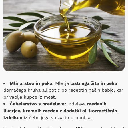
Mlinarstvo in peka:
Mletje
lastnega žita in peka
domačega kruha ali potic po receptih naših babic, kar
privablja kupce iz mest.
Čebelarstvo s predelavo:
Izdelava
medenih
likerjev, kremnih medov z dodatki ali kozmetičnih
izdelkov
iz čebeljega voska in propolisa.