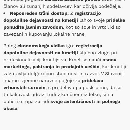
članov ali zunanjih sodelavcev, kar oživlja podeželje.
Neposreden tržni dostop:
Z
registracijo
dopolnilne dejavnosti na kmetiji
lahko svoje
pridelke
ponudite javnim zavodom
, kot so šole in vrtci, ki so
zavezani h kupovanju lokalne hrane.
Poleg
ekonomskega vidika
igra
registracija
dopolnilne dejavnosti na kmetiji
ključno vlogo pri
profesionalizaciji kmetijstva. Kmet se nauči
osnov
marketinga, pakiranja in prodajnih veščin
, kar kmetiji
zagotavlja dolgoročno stabilnost in razvoj. V Sloveniji
imamo izjemne naravne pogoje za
pridelavo
vrhunskih surovin
, s predelavo pa poskrbimo, da se
ta kakovost odrazi tudi v končnem izdelku, ki na
polici izstopa zaradi
svoje avtentičnosti in polnega
okusa
.