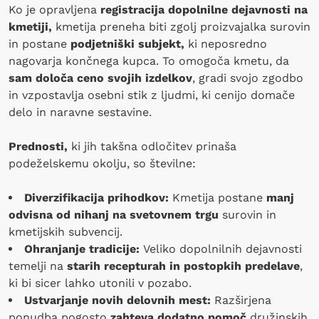
Ko je opravljena
registracija dopolnilne dejavnosti na
kmetiji,
kmetija preneha biti zgolj proizvajalka surovin
in postane
podjetniški subjekt,
ki neposredno
nagovarja končnega kupca. To omogoča kmetu, da
sam določa ceno svojih izdelkov
, gradi svojo zgodbo
in vzpostavlja osebni stik z ljudmi, ki cenijo domače
delo in naravne sestavine.
Prednosti,
ki jih takšna odločitev prinaša
podeželskemu okolju, so številne:
Diverzifikacija prihodkov:
Kmetija postane
manj
odvisna od nihanj na svetovnem trgu
surovin in
kmetijskih subvencij.
Ohranjanje tradicije:
Veliko dopolnilnih dejavnosti
temelji na
starih recepturah in postopkih predelave
,
ki bi sicer lahko utonili v pozabo.
Ustvarjanje novih delovnih mest:
Razširjena
ponudba pogosto
zahteva dodatno pomoč
družinskih