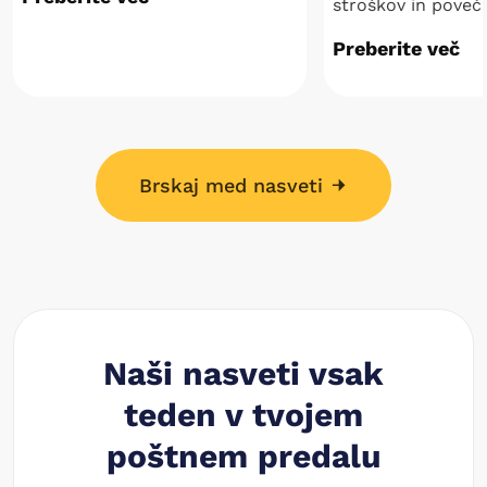
stroškov in poveča
Preberite več
Brskaj med nasveti
Naši nasveti vsak
teden v tvojem
poštnem predalu