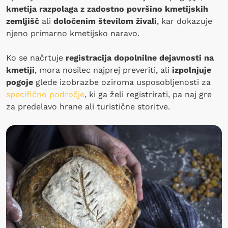
kmetija razpolaga z zadostno površino kmetijskih
zemljišč
ali
določenim številom živali
, kar dokazuje
njeno primarno kmetijsko naravo.
Ko se načrtuje
registracija dopolnilne dejavnosti na
kmetiji
, mora nosilec najprej preveriti, ali
izpolnjuje
pogoje
glede izobrazbe oziroma usposobljenosti za
specifično področje
, ki ga želi registrirati, pa naj gre
za predelavo hrane ali turistične storitve.