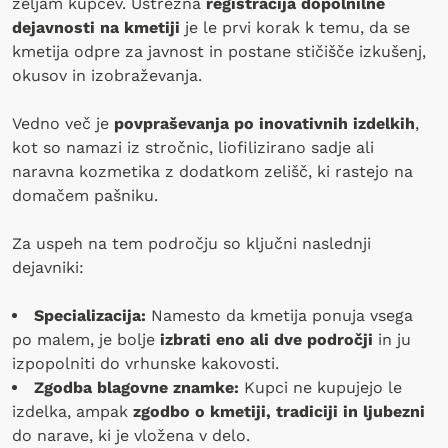
željam kupcev. Ustrezna
registracija dopolnilne
dejavnosti na kmetiji
je le prvi korak k temu, da se
kmetija odpre za javnost in postane stičišče izkušenj,
okusov in izobraževanja.
Vedno več je
povpraševanja po inovativnih izdelkih
,
kot so namazi iz stročnic, liofilizirano sadje ali
naravna kozmetika z dodatkom zelišč, ki rastejo na
domačem pašniku.
Za uspeh na tem področju so ključni naslednji
dejavniki:
Specializacija:
Namesto da kmetija ponuja vsega
po malem, je bolje
izbrati eno ali dve področji
in ju
izpopolniti do vrhunske kakovosti.
Zgodba blagovne znamke:
Kupci ne kupujejo le
izdelka, ampak
zgodbo o kmetiji, tradiciji in ljubezni
do narave, ki je vložena v delo.