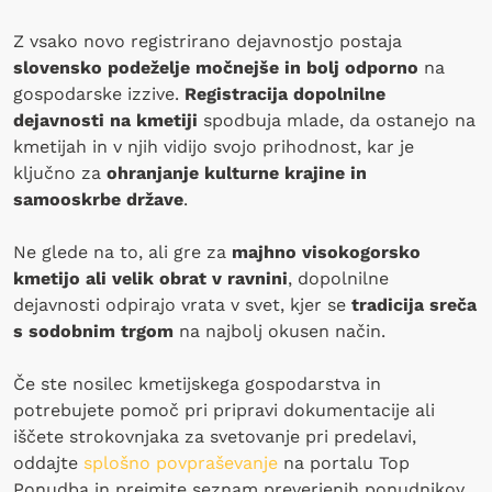
Z vsako novo registrirano dejavnostjo postaja
slovensko podeželje močnejše in bolj odporno
na
gospodarske izzive.
Registracija dopolnilne
dejavnosti na kmetiji
spodbuja mlade, da ostanejo na
kmetijah in v njih vidijo svojo prihodnost, kar je
ključno za
ohranjanje kulturne krajine in
samooskrbe države
.
Ne glede na to, ali gre za
majhno visokogorsko
kmetijo ali velik obrat v ravnini
, dopolnilne
dejavnosti odpirajo vrata v svet, kjer se
tradicija sreča
s sodobnim trgom
na najbolj okusen način.
Če ste nosilec kmetijskega gospodarstva in
potrebujete pomoč pri pripravi dokumentacije ali
iščete strokovnjaka za svetovanje pri predelavi,
oddajte
splošno povpraševanje
na portalu Top
Ponudba in prejmite seznam preverjenih ponudnikov.