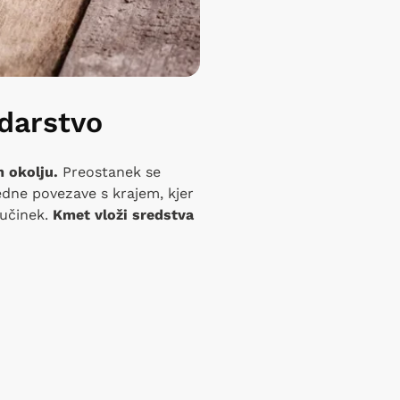
darstvo
 okolju.
Preostanek se
edne povezave s krajem, kjer
i učinek.
Kmet vloži sredstva