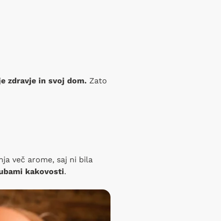
je zdravje in svoj dom.
Zato
ja več arome, saj ni bila
gubami kakovosti
.