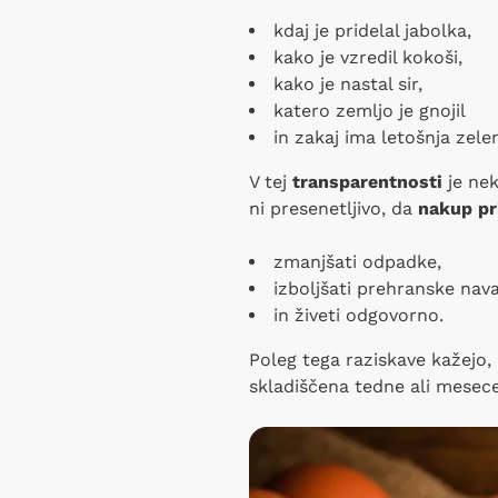
kdaj je pridelal jabolka,
kako je vzredil kokoši,
kako je nastal sir,
katero zemljo je gnojil
in zakaj ima letošnja zele
V tej
transparentnosti
je nek
ni presenetljivo, da
nakup pr
zmanjšati odpadke,
izboljšati prehranske nav
in živeti odgovorno.
Poleg tega raziskave kažejo,
skladiščena tedne ali mesece