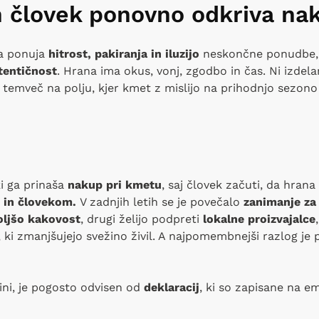
 človek ponovno odkriva na
a ponuja
hitrost, pakiranja in iluzijo
neskončne ponudbe, 
tentičnost
. Hrana ima okus, vonj, zgodbo in čas. Ni izdel
i, temveč na polju, kjer kmet z mislijo na prihodnjo sezon
ki ga prinaša
nakup pri kmetu
, saj človek začuti, da hran
 in človekom.
V zadnjih letih se je povečalo
zanimanje za
ljšo kakovost
, drugi želijo podpreti
lokalne proizvajalce
, ki zmanjšujejo svežino živil. A najpomembnejši razlog je
ini, je pogosto odvisen od
deklaracij
, ki so zapisane na em