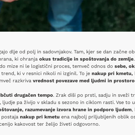
gajo dlje od polj in sadovnjakov. Tam, kjer se dan začne o
hrana, ki ohranja
okus tradicije in spoštovanja do zemlje
e do mize ni le logistični proces, temveč odnos do
sebe, ok
nd, ki v resnici nikoli ni izginil. To je
nakup pri kmetu,
emveč razkriva
vrednost povezave med ljudmi in prostor
bčuti drugačen tempo
. Zrak diši po prsti, sadju in sveži tr
ljudje pa živijo v skladu s sezono in ciklom rasti. Vse to u
oštovanje, razumevanje izvora hrane in podporo ljudem
,
o postaja
nakup pri kmetu
ena najbolj priljubljenih oblik 
 cenijo kakovost ter želijo živeti odgovorno.