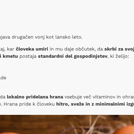
njava drugačen vonj kot lansko leto.
aj, kar
človeka umiri
in mu daje občutek, da
skrbi za svo
i kmetu
postaja
standardni del gospodinjstev
, ki želijo:
ade
 da
lokalno pridelana hrana
vsebuje več vitaminov in ohran
. Hrana pride k človeku
hitro, sveže in z minimalnimi iz