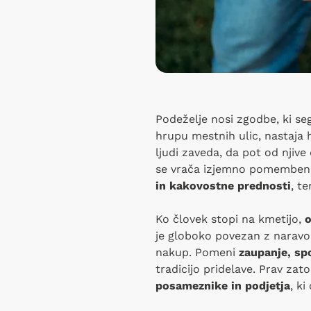
Podeželje nosi zgodbe, ki se
hrupu mestnih ulic, nastaja 
ljudi zaveda, da pot od njiv
se vrača izjemno pomemben tre
in kakovostne prednosti
, t
Ko človek stopi na kmetijo,
o
je globoko povezan z naravo, 
nakup. Pomeni
zaupanje, sp
tradicijo pridelave. Prav zat
posameznike in podjetja
, ki