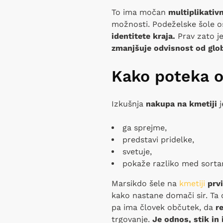
To ima močan
multiplikativ
možnosti. Podeželske šole os
identitete kraja.
Prav zato j
zmanjšuje odvisnost od glo
Kako poteka o
Izkušnja
nakupa na kmetiji
ga sprejme,
predstavi pridelke,
svetuje,
pokaže razliko med sortami
Marsikdo šele na
kmetiji
prvi
kako nastane domači sir. Ta 
pa ima človek občutek, da
r
trgovanje.
Je odnos, stik in i