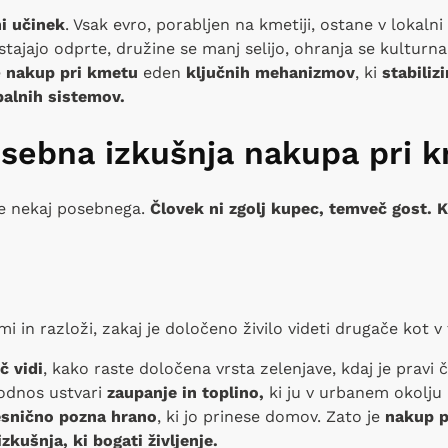
ni učinek
. Vsak evro, porabljen na kmetiji, ostane v lokaln
tajajo odprte, družine se manj selijo, ohranja se kulturna
e
nakup pri kmetu
eden
ključnih mehanizmov
, ki
stabiliz
balnih sistemov.
sebna izkušnja nakupa pri 
je nekaj posebnega.
Človek ni zgolj kupec, temveč gost. 
 in razloži, zakaj je določeno živilo videti drugače kot v 
č vidi
, kako raste določena vrsta zelenjave, kdaj je pravi 
odnos ustvari
zaupanje in toplino,
ki ju v urbanem okolju
esnično pozna hrano
, ki jo prinese domov. Zato je
nakup p
zkušnja, ki bogati življenje.