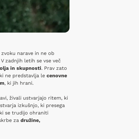
b zvoku narave in ne ob
. V zadnjih letih se vse več
olja in skupnosti
. Prav zato
ki ne predstavlja le
cenovne
om
, ki jih hrani.
avi, živali ustvarjajo ritem, ki
stvarja izkušnjo, ki presega
 ki se trudijo ohraniti
oskrbe za
družine,