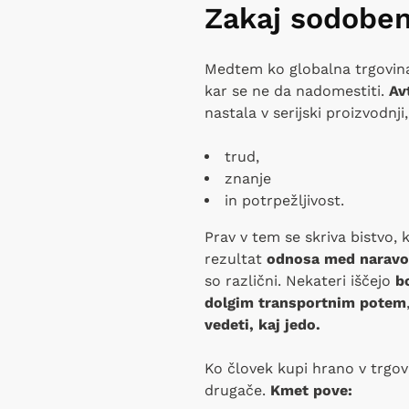
Zakaj sodoben
Medtem ko globalna trgovin
kar se ne da nadomestiti.
Av
nastala v serijski proizvodnj
trud,
znanje
in potrpežljivost.
Prav v tem se skriva bistvo, 
rezultat
odnosa med naravo
so različni. Nekateri iščejo
bo
dolgim transportnim potem
vedeti, kaj jedo.
Ko človek kupi hrano v trgov
drugače.
Kmet pove: