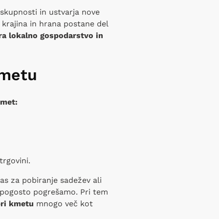
i skupnosti in ustvarja nove
 krajina in hrana postane del
ira lokalno gospodarstvo in
kmetu
Kmet:
trgovini.
čas za pobiranje sadežev ali
 pogosto pogrešamo. Pri tem
ri kmetu
mnogo več kot