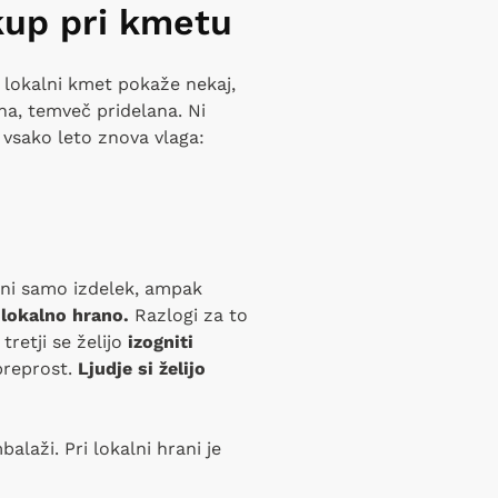
kup pri kmetu
lokalni kmet pokaže nekaj,
ana, temveč pridelana. Ni
o vsako leto znova vlaga:
a ni samo izdelek, ampak
 lokalno hrano.
Razlogi za to
, tretji se želijo
izogniti
 preprost.
Ljudje si želijo
balaži. Pri lokalni hrani je