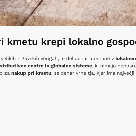
i kmetu krepi lokalno gospo
velikih trgovskih verigah, le del denarja ostane v
lokalnem
istributivne centre in globalne sisteme
, ki nimajo neposr
mo za
nakup pri kmetu
, se denar vrne tja, kjer ima največj