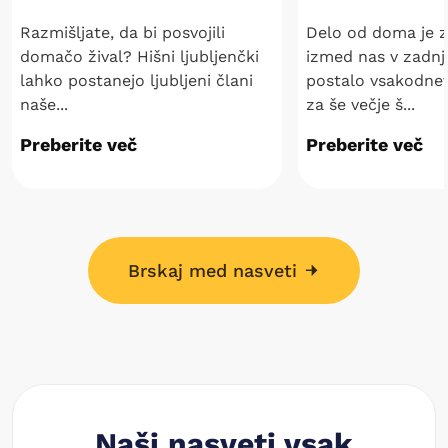
Razmišljate, da bi posvojili
Delo od doma je z
domačo žival? Hišni ljubljenčki
izmed nas v zadnji
lahko postanejo ljubljeni člani
postalo vsakodnev
naše...
za še večje š...
Preberite več
Preberite več
Brskaj med nasveti
Naši nasveti vsak