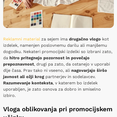
Reklamni material
za sejem ima
drugačno vlogo
kot
izdelek, namenjen poslovnemu darilu ali manjšemu
dogodku. Nekateri promocijski izdelki so izbrani zato,
da
hitro pritegnejo pozornost in povečajo
prepoznavnost
, drugi pa zato, da ostanejo v uporabi
dlje časa. Prav tako ni vseeno, ali
nagovarjajo širšo
javnost ali ožji krog
partnerjev in sodelavcev.
Razumevanje konteksta
, v katerem bo izdelek
uporabljen, je zato osnova za dobro in smiselno
izbiro.
Vloga oblikovanja pri promocijskem