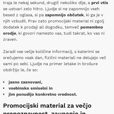
traja le nekaj sekund, drugič nekoliko dlje, a
prvi vtis
se ustvari zelo hitro. Ljudje si ne zapomnijo vseh
besed z oglasa, si pa
zapomnijo občutek
, ki ga je v
njih vzbudil. Prav zato promocijski material ni zgolj
dodatek k prodaji ali dogodku, temveč
pomembno
orodje
, ki govori namesto vas, tudi takrat, ko vas ni
zraven.
Zaradi vse večje količine informacij, s katerimi se
srečujemo vsak dan, fizični materiali ne delujejo več
sami po sebi. Ljudje na primer letake in brošure
obdržijo le, če so:
jasno zasnovani,
vsebinsko smiselni in
jim ponudijo konkretno vrednost.
Promocijski material za večjo
prepoznavnost, zaupanje in