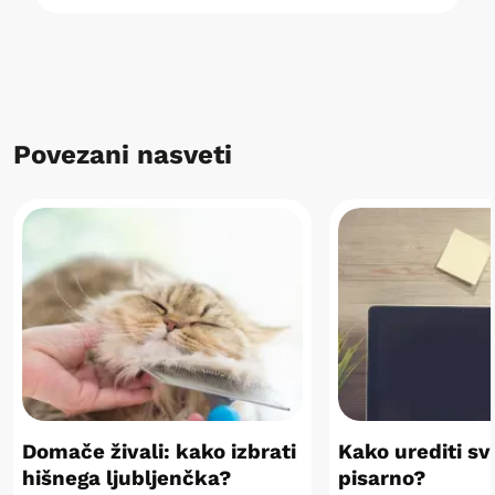
Povezani nasveti
Domače živali: kako izbrati
Kako urediti s
hišnega ljubljenčka?
pisarno?