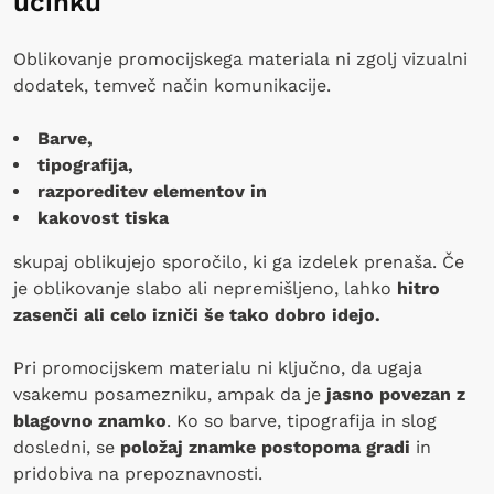
učinku
Oblikovanje promocijskega materiala ni zgolj vizualni
dodatek, temveč način komunikacije.
Barve,
tipografija,
razporeditev elementov in
kakovost tiska
skupaj oblikujejo sporočilo, ki ga izdelek prenaša. Če
je oblikovanje slabo ali nepremišljeno, lahko
hitro
zasenči ali celo izniči še tako dobro idejo.
Pri promocijskem materialu ni ključno, da ugaja
vsakemu posamezniku, ampak da je
jasno povezan z
blagovno znamko
. Ko so barve, tipografija in slog
dosledni, se
položaj znamke postopoma gradi
in
pridobiva na prepoznavnosti.