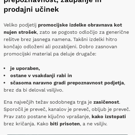
prodajni učinek
Veliko podjetij
promocijske izdelke obravnava kot
nujen strošek
, zato se pogosto odločijo za generične
rešitve brez jasnega namena. Takšni izdelki hitro
končajo odloženi ali pozabljeni. Dobro zasnovan
promocijski material pa deluje drugače:
je uporaben,
ostane v vsakdanji rabi in
sčasoma naravno gradi prepoznavnost podjetja
,
brez da bi deloval vsiljivo.
Ena največjih težav sodobnega trga je
zasičenost
.
Sporočil je preveč, kanalov je preveč, obljub je preveč.
Prav zato postane ključno vprašanje,
kako izstopati
brez kričanja. Kako
biti prisoten
, a ne vsiljiv.