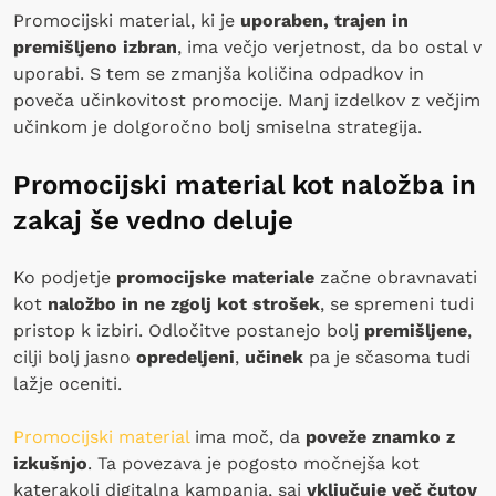
Promocijski material, ki je
uporaben, trajen in
premišljeno izbran
, ima večjo verjetnost, da bo ostal v
uporabi. S tem se zmanjša količina odpadkov in
poveča učinkovitost promocije. Manj izdelkov z večjim
učinkom je dolgoročno bolj smiselna strategija.
Promocijski material kot naložba in
zakaj še vedno deluje
Ko podjetje
promocijske materiale
začne obravnavati
kot
naložbo in ne zgolj kot strošek
, se spremeni tudi
pristop k izbiri. Odločitve postanejo bolj
premišljene
,
cilji bolj jasno
opredeljeni
,
učinek
pa je sčasoma tudi
lažje oceniti.
Promocijski material
ima moč, da
poveže znamko z
izkušnjo
. Ta povezava je pogosto močnejša kot
katerakoli digitalna kampanja, saj
vključuje več čutov