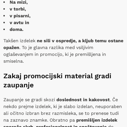
Na mizi,
v torbi,
v pisarni,
v avtu in
doma.
Takšen izdelek
ne sili v ospredje, a kljub temu ostane
opažen
. To je glavna razlika med vsiljivim
oglaševanjem in promocijo, ki je premišljena in
smiselna.
Zakaj promocijski material gradi
zaupanje
Zaupanje se gradi skozi
doslednost in kakovost
. Če
nekdo prejme izdelek, ki je slabo izdelan, neuporaben
ali očitno izbran brez razmisleka, se to prenese tudi
na zaznavo znamke. Obratno pa
premišljen izdelek
sporoča skrb, profesionalnost in spoštovanje
do