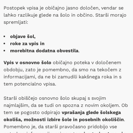
Postopek vpisa je običajno jasno določen, vendar se
lahko razlikuje glede na šolo in občino. Starši morajo
spremljati:
objave šol,
roke za vpis in
morebitna dodatna obvestila
.
Vpis v osnovno šolo
običajno poteka v določenem
obdobju, zato je pomembno, da smo na tekočem z
informacijami, da ne bi zamudili kakšnega roka in s
tem potencialno vpisa.
Starši obiščejo osnovno šolo skupaj s svojim
najmlajšim, da se tudi on spozna z novim okoljem. Ob
tem se pogosto odpirajo
vprašanja glede šolskega
okoliša, možnosti izbire šole in posebnih okoliščin
.
Pomembno je, da starši pravočasno pridobijo vse