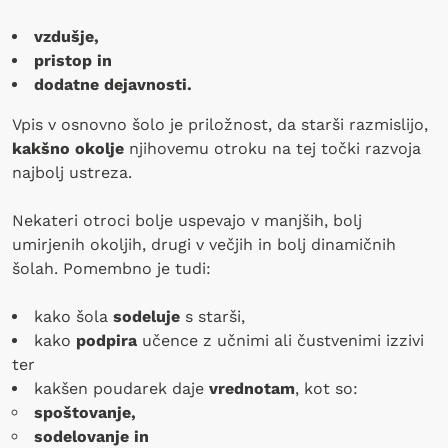
vzdušje,
pristop in
dodatne dejavnosti.
Vpis v osnovno šolo je priložnost, da starši razmislijo,
kakšno okolje
njihovemu otroku na tej točki razvoja
najbolj ustreza.
Nekateri otroci bolje uspevajo v manjših, bolj
umirjenih okoljih, drugi v večjih in bolj dinamičnih
šolah. Pomembno je tudi:
kako šola
sodeluje
s starši,
kako
podpira
učence z učnimi ali čustvenimi izzivi
ter
kakšen poudarek daje
vrednotam
, kot so:
spoštovanje,
sodelovanje in