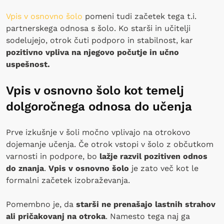
Vpis v osnovno šolo
pomeni tudi začetek tega t.i.
partnerskega odnosa s šolo. Ko starši in učitelji
sodelujejo, otrok čuti podporo in stabilnost, kar
pozitivno vpliva na njegovo počutje in učno
uspešnost.
Vpis v osnovno šolo kot temelj
dolgoročnega odnosa do učenja
Prve izkušnje v šoli močno vplivajo na otrokovo
dojemanje učenja. Če otrok vstopi v šolo z občutkom
varnosti in podpore, bo
lažje razvil pozitiven odnos
do znanja
.
Vpis v osnovno šolo
je zato več kot le
formalni začetek izobraževanja.
Pomembno je, da
starši ne prenašajo lastnih strahov
ali pričakovanj na otroka
. Namesto tega naj ga