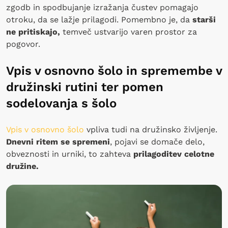
zgodb in spodbujanje izražanja čustev pomagajo
otroku, da se lažje prilagodi. Pomembno je, da
starši
ne pritiskajo,
temveč ustvarijo varen prostor za
pogovor.
Vpis v osnovno šolo in spremembe v
družinski rutini ter pomen
sodelovanja s šolo
Vpis v osnovno šolo
vpliva tudi na družinsko življenje.
Dnevni ritem se spremeni
, pojavi se domače delo,
obveznosti in urniki, to zahteva
prilagoditev celotne
družine.