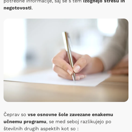
potrebne informacije, saj se s tem
izognejo stresu in
negotovosti
.
Čeprav so
vse osnovne šole zavezane enakemu
učnemu programu
, se med seboj razlikujejo po
številnih drugih aspektih kot so :