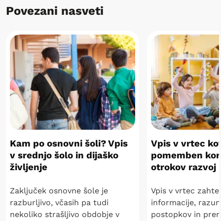
Povezani nasveti
Kam po osnovni šoli? Vpis
Vpis v vrtec ko
v srednjo šolo in dijaško
pomemben kor
življenje
otrokov razvoj
Zaključek osnovne šole je
Vpis v vrtec zaht
razburljivo, včasih pa tudi
informacije, razu
nekoliko strašljivo obdobje v
postopkov in prem