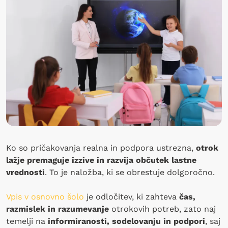
Ko so pričakovanja realna in podpora ustrezna,
otrok
lažje premaguje izzive in razvija občutek lastne
vrednosti
. To je naložba, ki se obrestuje dolgoročno.
Vpis v osnovno šolo
je odločitev, ki zahteva
čas,
razmislek in razumevanje
otrokovih potreb, zato naj
temelji na
informiranosti, sodelovanju in podpori
, saj