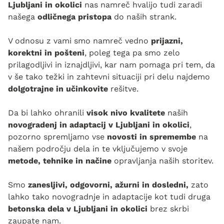
Ljubljani in okolici
nas namreč hvalijo tudi zaradi
našega
odličnega pristopa
do naših strank.
V odnosu z vami smo namreč vedno
prijazni,
korektni in pošteni
, poleg tega pa smo zelo
prilagodljivi in iznajdljivi, kar nam pomaga pri tem, da
v še tako težki in zahtevni situaciji pri delu najdemo
dolgotrajne in učinkovite
rešitve.
Da bi lahko ohranili
visok nivo kvalitete
naših
novogradenj in adaptacij v Ljubljani in okolici
,
pozorno spremljamo vse
novosti in spremembe
na
našem področju dela in te vključujemo v svoje
metode, tehnike in načine
opravljanja naših storitev.
Smo
zanesljivi, odgovorni, ažurni in dosledni,
zato
lahko tako novogradnje in adaptacije kot tudi druga
betonska dela v Ljubljani in okolici
brez skrbi
zaupate nam.