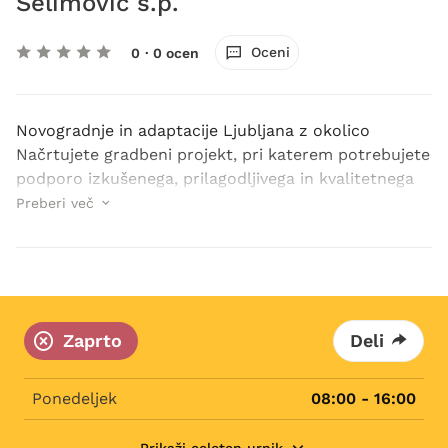
Selimović s.p.
Oceni
0
· 0 ocen
Novogradnje in adaptacije Ljubljana z okolico
Načrtujete gradbeni projekt, pri katerem potrebujete
podporo izkušenega, prilagodljivega in kvalitetnega
podjetja? Potem smo pri Top Fas, fasaderstvo in
Preberi več
suhomontažna dela, Sedin Selimović s.p. za vas ...
Zaprto
Deli
Ponedeljek
08:00 - 16:00