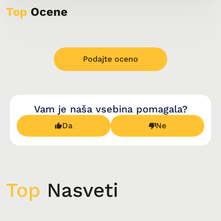
Top
Ocene
Podajte oceno
Vam je naša vsebina pomagala?
Da
Ne
Top
Nasveti