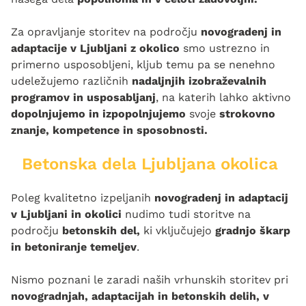
Za opravljanje storitev na področju
novogradenj in
adaptacije v Ljubljani z okolico
smo ustrezno in
primerno usposobljeni, kljub temu pa se nenehno
udeležujemo različnih
nadaljnjih izobraževalnih
programov in usposabljanj
, na katerih lahko aktivno
dopolnjujemo in izpopolnjujemo
svoje
strokovno
znanje, kompetence in sposobnosti.
Betonska dela Ljubljana okolica
Poleg kvalitetno izpeljanih
novogradenj in adaptacij
v Ljubljani in okolici
nudimo tudi storitve na
področju
betonskih del,
ki vključujejo
gradnjo škarp
in betoniranje temeljev
.
Nismo poznani le zaradi naših vrhunskih storitev pri
novogradnjah, adaptacijah in betonskih delih, v