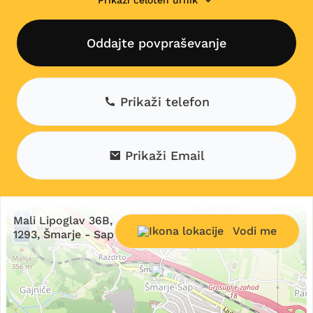
Prikaži celoten urnik
Oddajte povpraševanje
Prikaži telefon
Prikaži Email
+
Mali Lipoglav 36B,
Vodi me
−
1293, Šmarje - Sap