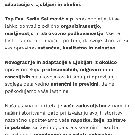
adaptacije v Ljubljani in okolici
.
Top Fas, Sedin Selimović s.p.
smo podjetje, ki se
lahko pohvali z odlično
organiziranostjo,
marljivostjo in strokovno podkovanostjo
. Vse te
lastnosti nam pomagajo pri tem, da svoje storitve za
vas opravimo
natančno, kvalitetno in celostno.
Novogradnje in adaptacije v Ljubljani z okolico
opravimo ekipa
profesionalnih, odgovornih in
zanesljivih
strokovnjakov, ki smo pri opravljanju
svojega dela vedno
natančni in previdni
, da ne
poškodujemo vaše lastnine.
Naša glavna prioriteta je
vaše zadovoljstvo
z nami in
našimi storitvami, zato pri izvajanju svojih storitev
natančno upoštevamo vaše
napotke, želje, zahteve
in potrebe
, saj želimo, da ste s končnimi rezultati
našega dela
popolnoma in v celoti zadovoljni.