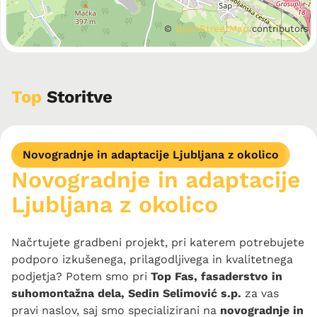
©
OpenStreetMap
contributors
Top
Storitve
Novogradnje in adaptacije Ljubljana z okolico
Novogradnje in adaptacije
Ljubljana z okolico
Načrtujete gradbeni projekt, pri katerem potrebujete
podporo izkušenega, prilagodljivega in kvalitetnega
podjetja? Potem smo pri
Top Fas, fasaderstvo in
suhomontažna dela, Sedin Selimović s.p.
za vas
pravi naslov, saj smo specializirani na
novogradnje in