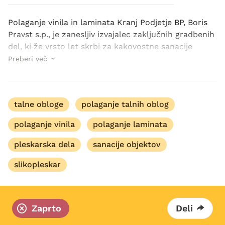
Polaganje vinila in laminata Kranj Podjetje BP, Boris
Pravst s.p., je zanesljiv izvajalec zaključnih gradbenih
del, ki že vrsto let skrbi za kakovostne sanacije
objektov ter natančno izvedena pleskarska dela in
Preberi več
talne obloge. Sedež podjetja je v G...
talne obloge
polaganje talnih oblog
polaganje vinila
polaganje laminata
pleskarska dela
sanacije objektov
slikopleskar
Zaprto
Deli