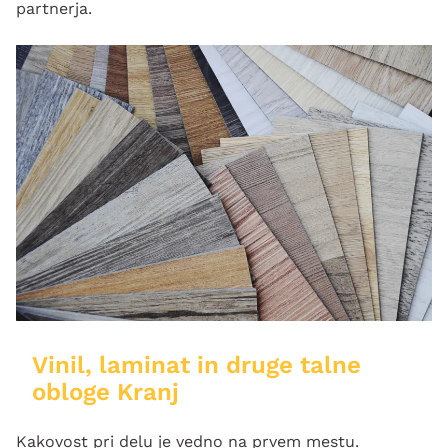
partnerja.
Vinil, laminat in druge talne
obloge Kranj
Kakovost pri delu je vedno na prvem mestu.