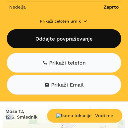
Nedelja
Zaprto
Prikaži celoten urnik
Oddajte povpraševanje
Prikaži telefon
Prikaži Email
+
Moše 12,
Vodi me
−
1216, Smlednik