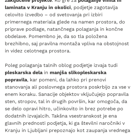
zaključene projekte
. Ko gre za
polaganje vinila in
laminata v Kranju in okolici
, podjetje zagotavlja
celovito izvedbo – od svetovanja pri izbiri
primernega materiala glede na namen prostora, do
priprave podlage, natančnega polaganja in končne
obdelave. Pomembno je, da so tla položena
brezhibno, saj pravilna montaža vpliva na obstojnost
in videz celotnega prostora.
Poleg polaganja talnih oblog podjetje izvaja tudi
pleskarska dela
in
manjša slikopleskarska
popravila
, kar pomeni, da lahko pri prenovi
stanovanja ali poslovnega prostora poskrbijo za vse v
enem koraku. Sanacije objektov vključujejo popravila
sten, stropov, tal in drugih površin, kar omogoča, da
se delo opravi hitro, učinkovito in brez potrebe po
dodatnih izvajalcih. Takšna vsestranskost je ena
glavnih prednosti podjetja, ki ga številni naročniki v
Kranju in Ljubljani prepoznajo kot zaupanja vrednega