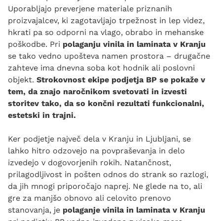
Uporabljajo preverjene materiale priznanih
proizvajalcev, ki zagotavljajo trpežnost in lep videz,
hkrati pa so odporni na vlago, obrabo in mehanske
poškodbe. Pri
polaganju vinila in laminata v Kranju
se tako vedno upošteva namen prostora – drugačne
zahteve ima dnevna soba kot hodnik ali poslovni
objekt.
Strokovnost ekipe podjetja BP se pokaže v
tem, da znajo naročnikom svetovati in izvesti
storitev tako, da so končni rezultati funkcionalni,
estetski in trajni.
Ker podjetje največ dela v Kranju in Ljubljani, se
lahko hitro odzovejo na povpraševanja in delo
izvedejo v dogovorjenih rokih. Natančnost,
prilagodljivost in pošten odnos do strank so razlogi,
da jih mnogi priporočajo naprej. Ne glede na to, ali
gre za manjšo obnovo ali celovito prenovo
stanovanja, je
polaganje vinila in laminata v Kranju