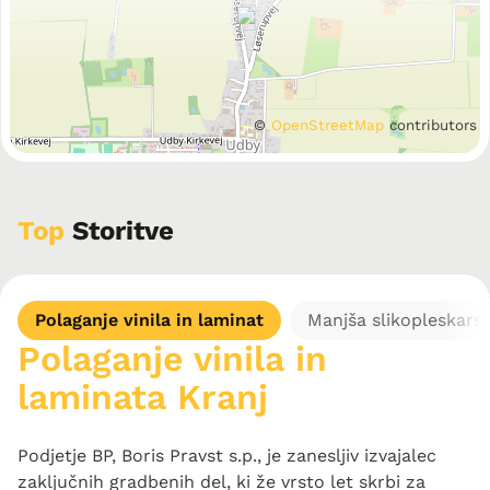
©
OpenStreetMap
contributors
Top
Storitve
Polaganje vinila in laminat
Manjša slikopleskars
Polaganje vinila in
laminata Kranj
Podjetje BP, Boris Pravst s.p., je zanesljiv izvajalec
zaključnih gradbenih del, ki že vrsto let skrbi za