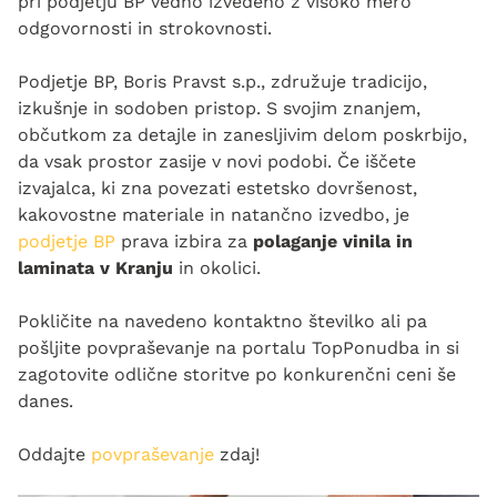
pri podjetju BP vedno izvedeno z visoko mero
odgovornosti in strokovnosti.
Podjetje BP, Boris Pravst s.p., združuje tradicijo,
izkušnje in sodoben pristop. S svojim znanjem,
občutkom za detajle in zanesljivim delom poskrbijo,
da vsak prostor zasije v novi podobi. Če iščete
izvajalca, ki zna povezati estetsko dovršenost,
kakovostne materiale in natančno izvedbo, je
podjetje BP
prava izbira za
polaganje vinila in
laminata v Kranju
in okolici.
Pokličite na navedeno kontaktno številko ali pa
pošljite povpraševanje na portalu TopPonudba in si
zagotovite odlične storitve po konkurenčni ceni še
danes.
Oddajte
povpraševanje
zdaj!