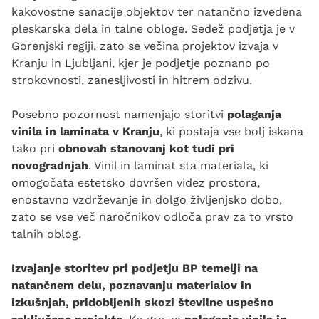
kakovostne sanacije objektov ter natančno izvedena
pleskarska dela in talne obloge. Sedež podjetja je v
Gorenjski regiji, zato se večina projektov izvaja v
Kranju in Ljubljani, kjer je podjetje poznano po
strokovnosti, zanesljivosti in hitrem odzivu.
Posebno pozornost namenjajo storitvi
polaganja
vinila in laminata v Kranju
, ki postaja vse bolj iskana
tako pri
obnovah stanovanj kot tudi pri
novogradnjah
. Vinil in laminat sta materiala, ki
omogočata estetsko dovršen videz prostora,
enostavno vzdrževanje in dolgo življenjsko dobo,
zato se vse več naročnikov odloča prav za to vrsto
talnih oblog.
Izvajanje storitev pri podjetju BP temelji na
natančnem delu, poznavanju materialov in
izkušnjah, pridobljenih skozi številne uspešno