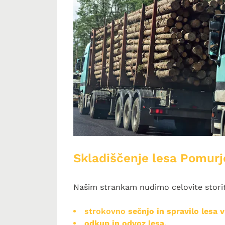
Skladiščenje lesa Pomurj
Našim strankam nudimo celovite storitv
strokovno
sečnjo in spravilo lesa 
odkup in odvoz lesa
,