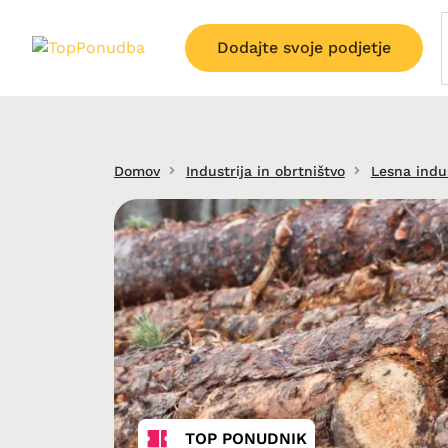
Dodajte svoje podjetje
Domov
Industrija in obrtništvo
Lesna indus
TOP PONUDNIK