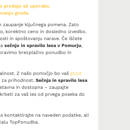
o prodajo ali uporabo,
evanju gozda.
ih zaupanje ključnega pomena. Zato
o, korektno ceno in dosledno izvedbo.
osti in spoštovanju narave. Če iščete
za
sečnjo in spravilo lesa v Pomurju
,
ripravimo brezplačno ponudbo in
onalnost. Z našo pomočjo bo vaš
gozd
n za prihodnost.
Sečnja in spravilo lesa
nostavna in dostopna – zaupajte
krbeti za vaš les od prvega poseka do
as kontaktirajte na naveden podatke, ali
talu TopPonudba.