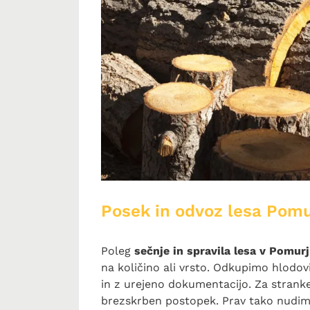
Posek in odvoz lesa Pomu
Poleg
sečnje in spravila lesa v Pomur
na količino ali vrsto. Odkupimo hlodovi
in z urejeno dokumentacijo. Za strank
brezskrben postopek. Prav tako nudi