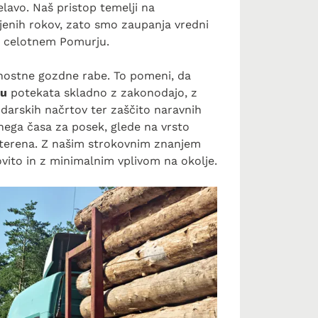
elavo. Naš pristop temelji na
rjenih rokov, zato smo zaupanja vredni
o celotnem Pomurju.
jnostne gozdne rabe. To pomeni, da
ju
potekata skladno z zakonodajo, z
rskih načrtov ter zaščito naravnih
lnega časa za posek, glede na vrsto
 terena. Z našim strokovnim znanjem
ito in z minimalnim vplivom na okolje.