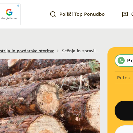
Poišči Top Ponudbo
trija in gozdarske storitve
Sečnja in spravilo lesa Pomurje
P
Petek