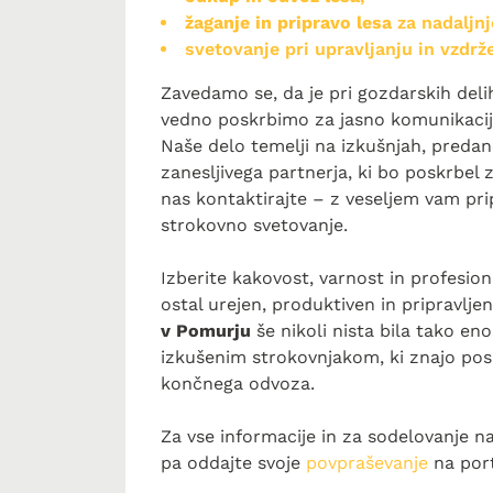
žaganje in pripravo lesa
za nadaljnj
svetovanje pri upravljanju in vzdrž
Zavedamo se, da je pri gozdarskih del
vedno poskrbimo za jasno komunikacij
Naše delo temelji na izkušnjah, predan
zanesljivega partnerja, ki bo poskrbel 
nas kontaktirajte – z veseljem vam p
strokovno svetovanje.
Izberite kakovost, varnost in profesi
ostal urejen, produktiven in pripravlje
v Pomurju
še nikoli nista bila tako e
izkušenim strokovnjakom, ki znajo pos
končnega odvoza.
Za vse informacije in za sodelovanje n
pa oddajte svoje
povpraševanje
na por