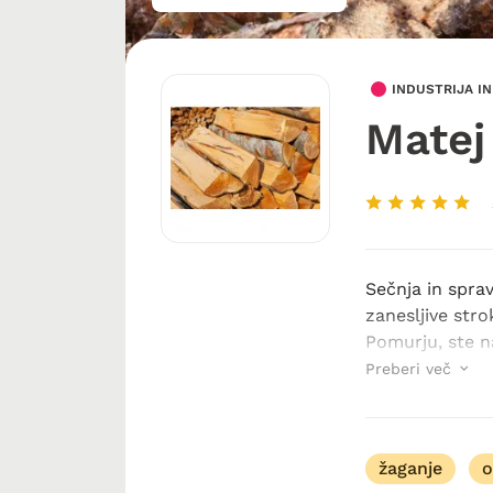
INDUSTRIJA I
Matej
Sečnja in spra
zanesljive stro
Pomurju, ste n
vrsto let zago
Preberi več
prilagojene po
žaganje
o