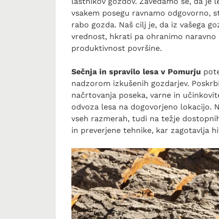
lastnikov gozdov. Zavedamo se, da je le
vsakem posegu ravnamo odgovorno, str
rabo gozda. Naš cilj je, da iz vašega 
vrednost, hkrati pa ohranimo naravno 
produktivnost površine.
Sečnja in spravilo lesa v Pomurju
pote
nadzorom izkušenih gozdarjev. Poskrb
načrtovanja poseka, varne in učinkovite
odvoza lesa na dogovorjeno lokacijo. N
vseh razmerah, tudi na težje dostopni
in preverjene tehnike, kar zagotavlja h