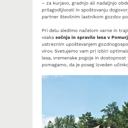
– za kurjavo, gradnjo ali nadaljnjo obd
prilagodljivosti in spoštovanju dogovo
partner številnim lastnikom gozdov p
Pri delu sledimo načelom varne in tra
vsaka
sečnja in spravilo lesa v Pomur
ustreznim upoštevanjem gozdnogospoda
virov. Svetujemo vam pri izbiri optima
lesa, vremenske pogoje in dostopnost
pomagamo, da je poseg izveden učinkov