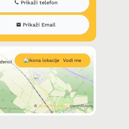
Prikaži telefon
Prikaži Email
Vodi me
denci
©
OpenStreetMap
contributors