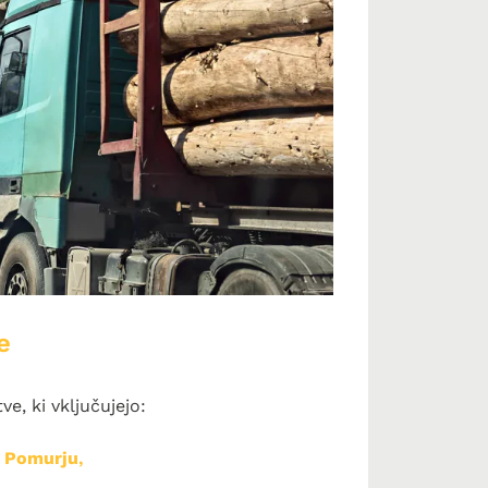
e
e, ki vključujejo:
v Pomurju
,