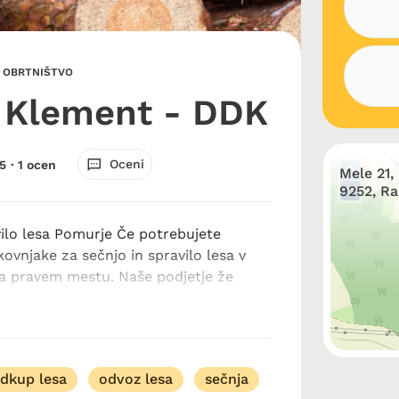
N OBRTNIŠTVO
 Klement - DDK
Oceni
5
· 1 ocen
+
Mele 21,
−
9252, Ra
vilo lesa Pomurje Če potrebujete
kovnjake za sečnjo in spravilo lesa v
a pravem mestu. Naše podjetje že
tavlja kakovostne gozdarske storitve,
trebam posameznikov, kmetov, podj...
dkup lesa
odvoz lesa
sečnja