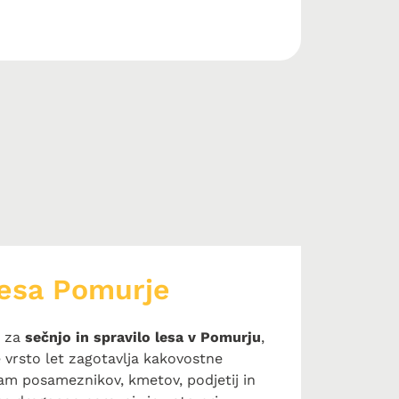
 lesa Pomurje
e za
sečnjo in spravilo lesa v Pomurju
,
 vrsto let zagotavlja kakovostne
bam posameznikov, kmetov, podjetij in