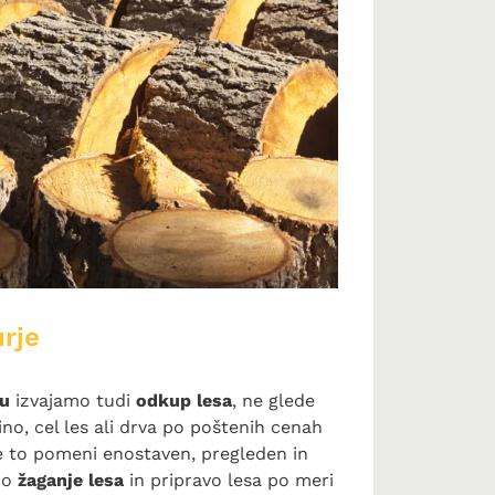
rje
ju
izvajamo tudi
odkup lesa
, ne glede
no, cel les ali drva po poštenih cenah
e to pomeni enostaven, pregleden in
mo
žaganje lesa
in pripravo lesa po meri