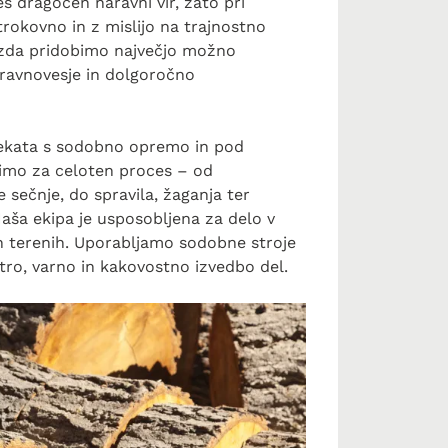
s dragocen naravni vir, zato pri
okovno in z mislijo na trajnostno
gozda pridobimo največjo možno
ravnovesje in dolgoročno
kata s sodobno opremo in pod
imo za celoten proces – od
 sečnje, do spravila, žaganja ter
aša ekipa je usposobljena za delo v
h terenih. Uporabljamo sodobne stroje
itro, varno in kakovostno izvedbo del.