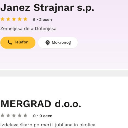
Janez Strajnar s.p.
5
· 2 ocen
Zemeljska dela Dolenjska
Telefon
Mokronog
MERGRAD d.o.o.
0
· 0 ocen
Izdelava škarp po meri Ljubljana in okolica