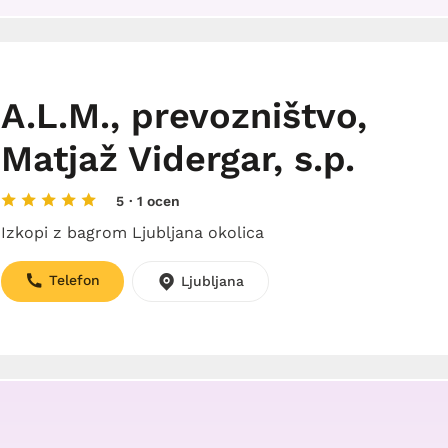
A.L.M., prevozništvo,
Matjaž Vidergar, s.p.
5
· 1 ocen
Izkopi z bagrom Ljubljana okolica
Telefon
Ljubljana