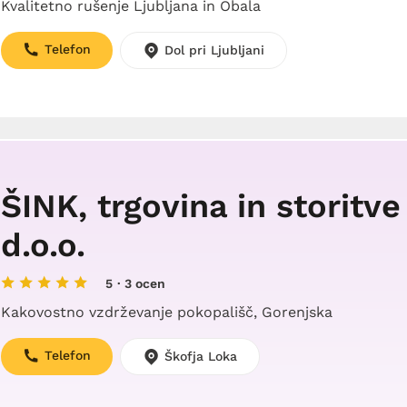
Kvalitetno rušenje Ljubljana in Obala
Telefon
Dol pri Ljubljani
ŠINK, trgovina in storitve
d.o.o.
5
· 3 ocen
Kakovostno vzdrževanje pokopališč, Gorenjska
Telefon
Škofja Loka