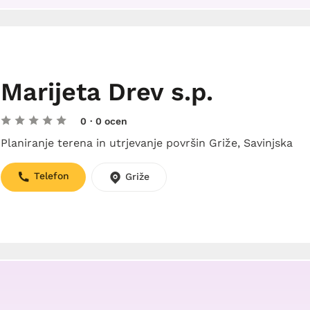
Marijeta Drev s.p.
0
· 0 ocen
Planiranje terena in utrjevanje površin Griže, Savinjska
Telefon
Griže