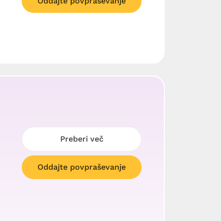
Oddajte povpraševanje
Preberi več
Oddajte povpraševanje