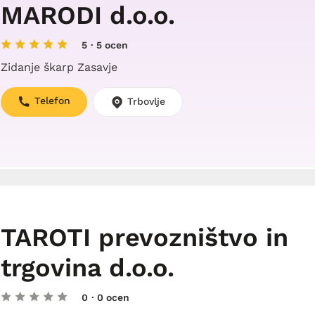
MARODI d.o.o.
5
· 5 ocen
Zidanje škarp Zasavje
Telefon
Trbovlje
TAROTI prevozništvo in
trgovina d.o.o.
0
· 0 ocen