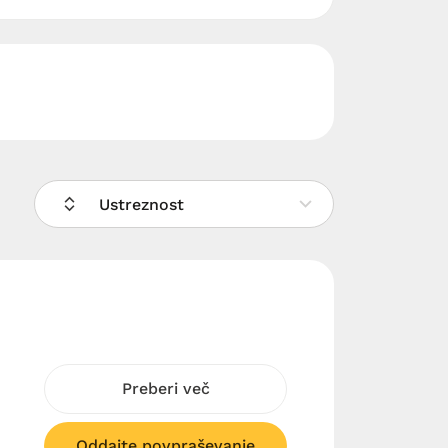
Ustreznost
Preberi več
Oddajte povpraševanje