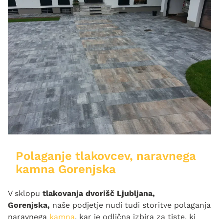
Polaganje tlakovcev, naravnega
kamna Gorenjska
V sklopu
tlakovanja dvorišč Ljubljana,
Gorenjska,
naše podjetje nudi tudi storitve polaganja
naravnega
kamna
, kar je odlična izbira za tiste, ki