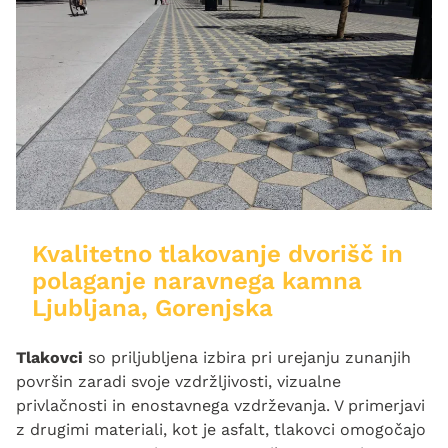
Kvalitetno tlakovanje dvorišč in
polaganje naravnega kamna
Ljubljana, Gorenjska
Tlakovci
so priljubljena izbira pri urejanju zunanjih
površin zaradi svoje vzdržljivosti, vizualne
privlačnosti in enostavnega vzdrževanja. V primerjavi
z drugimi materiali, kot je asfalt, tlakovci omogočajo