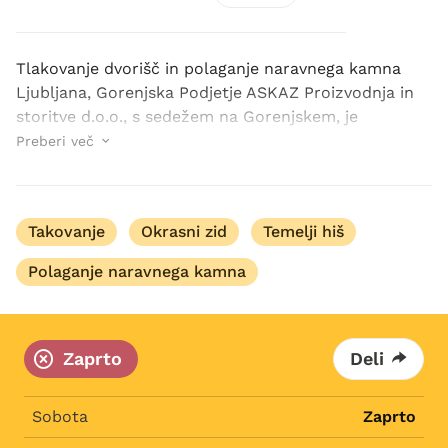
Tlakovanje dvorišč in polaganje naravnega kamna
Ljubljana, Gorenjska Podjetje ASKAZ Proizvodnja in
storitve d.o.o., s sedežem na Gorenjskem, je
specializirano za kvalitetne nizke gradnje,, pri čemer
Preberi več
posebno pozornost namenjamo: polaganju tla...
Takovanje
Okrasni zid
Temelji hiš
Polaganje naravnega kamna
Zaprto
Deli
Sobota
Zaprto