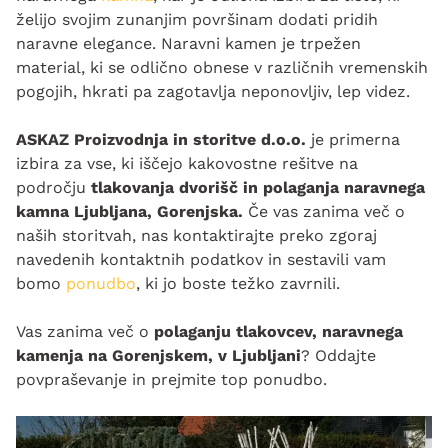
želijo svojim zunanjim površinam dodati pridih
naravne elegance. Naravni kamen je trpežen
material, ki se odlično obnese v različnih vremenskih
pogojih, hkrati pa zagotavlja neponovljiv, lep videz. ​
ASKAZ Proizvodnja in storitve d.o.o.
je primerna
izbira za vse, ki iščejo kakovostne rešitve na
področju
tlakovanja dvorišč in polaganja naravnega
kamna Ljubljana, Gorenjska.
Če vas zanima več o
naših storitvah, nas kontaktirajte preko zgoraj
navedenih kontaktnih podatkov in sestavili vam
bomo
ponudbo
, ki jo boste težko zavrnili.
Vas zanima več o
polaganju tlakovcev, naravnega
kamenja na Gorenjskem, v Ljubljani
? Oddajte
povpraševanje in prejmite top ponudbo.