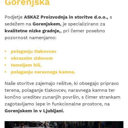
Gorenjska
Podjetje
ASKAZ Proizvodnja in storitve d.o.o.,
s
sedežem na
Gorenjskem,
je specializirano za
kvalitetne nizke gradnje,
, pri čemer posebno
pozornost namenjamo:
polaganju tlakovcev
okrasnim zidovom
temeljem hiš,
polaganju naravnega kamna.
Naše storitve zajemajo rešitve, ki obsegajo pripravo
terena, polaganje tlakovcev, naravnega kamna ter
končno ureditev zunanjih površin, s čimer strankam
zagotavljamo lepe in funkcionalne prostore, na
Gorenjskem in v Ljubljani.