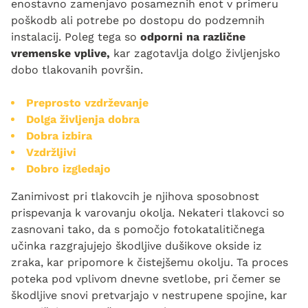
enostavno zamenjavo posameznih enot v primeru
poškodb ali potrebe po dostopu do podzemnih
instalacij. Poleg tega so
odporni na različne
vremenske vplive,
kar zagotavlja dolgo življenjsko
dobo tlakovanih površin.
Preprosto vzdrževanje
Dolga življenja dobra
Dobra izbira
Vzdržljivi
Dobro izgledajo
Zanimivost pri tlakovcih je njihova sposobnost
prispevanja k varovanju okolja. Nekateri tlakovci so
zasnovani tako, da s pomočjo fotokatalitičnega
učinka razgrajujejo škodljive dušikove okside iz
zraka, kar pripomore k čistejšemu okolju. Ta proces
poteka pod vplivom dnevne svetlobe, pri čemer se
škodljive snovi pretvarjajo v nestrupene spojine, kar