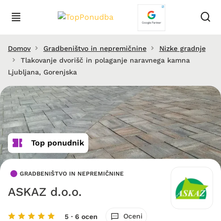
Domov
Gradbeništvo in nepremičnine
Nizke gradnje
Tlakovanje dvorišč in polaganje naravnega kamna
Ljubljana, Gorenjska
Top ponudnik
GRADBENIŠTVO IN NEPREMIČNINE
ASKAZ d.o.o.
Oceni
5
· 6 ocen