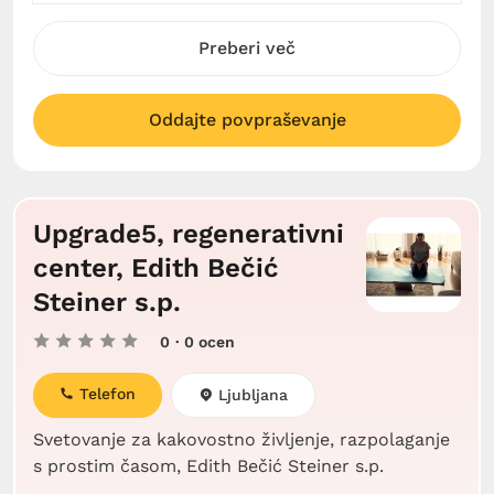
Preberi več
Oddajte povpraševanje
Upgrade5, regenerativni
center, Edith Bečić
Steiner s.p.
0
· 0 ocen
Telefon
Ljubljana
Svetovanje za kakovostno življenje, razpolaganje
s prostim časom, Edith Bečić Steiner s.p.