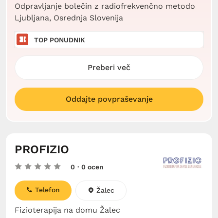
Odpravljanje bolečin z radiofrekvenčno metodo
Ljubljana, Osrednja Slovenija
TOP PONUDNIK
Preberi več
Oddajte povpraševanje
PROFIZIO
0
· 0 ocen
Telefon
Žalec
Fizioterapija na domu Žalec