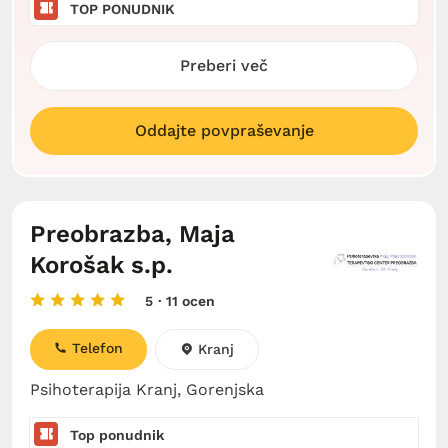
TOP PONUDNIK
Preberi več
Oddajte povpraševanje
Preobrazba, Maja
Korošak s.p.
5
· 11 ocen
Telefon
Kranj
Psihoterapija Kranj, Gorenjska
Top ponudnik