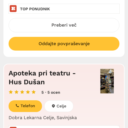
TOP PONUDNIK
Preberi več
Oddajte povpraševanje
Apoteka pri teatru -
Hus Dušan
5
· 5 ocen
Telefon
Celje
Dobra Lekarna Celje, Savinjska