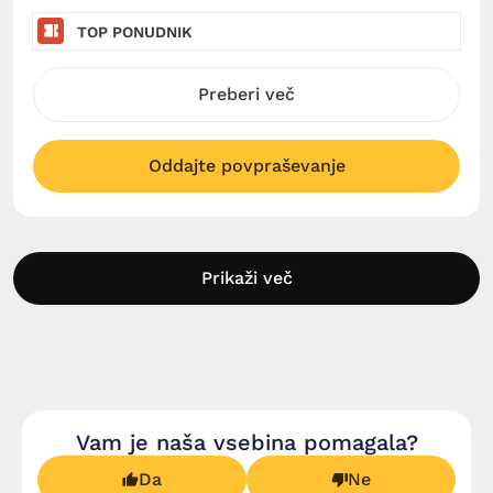
TOP PONUDNIK
Preberi več
Oddajte povpraševanje
Prikaži več
Vam je naša vsebina pomagala?
Da
Ne