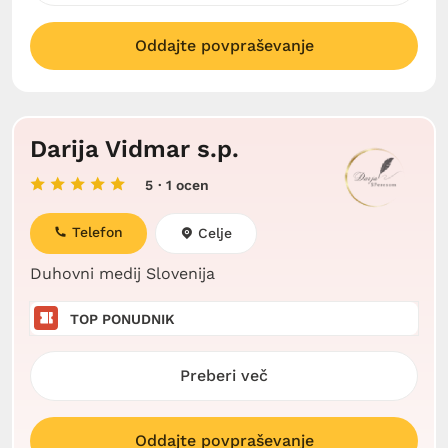
Oddajte povpraševanje
Darija Vidmar s.p.
5
· 1 ocen
Telefon
Celje
Duhovni medij Slovenija
TOP PONUDNIK
Preberi več
Oddajte povpraševanje