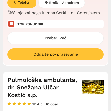
Telefon
Brnik - Aerodrom
Čiščenje zobnega kamna Cerklje na Gorenjskem
TOP PONUDNIK
Preberi več
Oddajte povpraševanje
Pulmološka ambulanta,
dr. Snežana Ulčar
Kostić s.p.
4.5
· 10 ocen