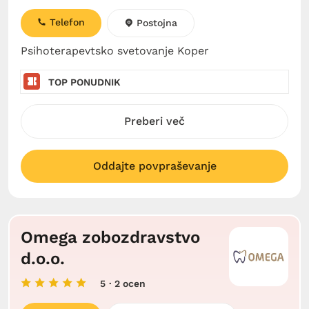
Telefon
Postojna
Psihoterapevtsko svetovanje Koper
TOP PONUDNIK
Preberi več
Oddajte povpraševanje
Omega zobozdravstvo
d.o.o.
5
· 2 ocen