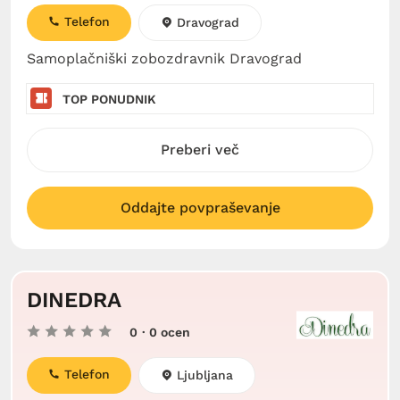
Telefon
Dravograd
Samoplačniški zobozdravnik Dravograd
TOP PONUDNIK
Preberi več
Oddajte povpraševanje
DINEDRA
0
· 0 ocen
Telefon
Ljubljana