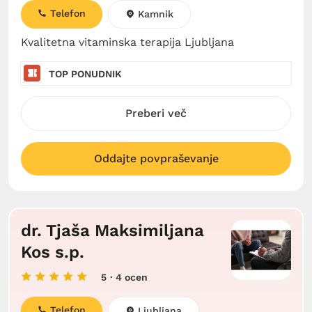
Telefon
Kamnik
Kvalitetna vitaminska terapija Ljubljana
TOP PONUDNIK
Preberi več
Oddajte povpraševanje
dr. Tjaša Maksimiljana
Kos s.p.
5
· 4 ocen
Telefon
Ljubljana