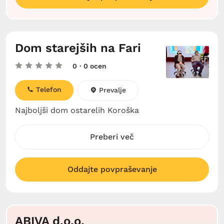
Dom starejših na Fari
0
· 0 ocen
Telefon
Prevalje
Najboljši dom ostarelih Koroška
Preberi več
Oddajte povpraševanje
ABIVA d.o.o.