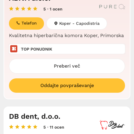
5
· 1 ocen
Telefon
Koper - Capodistria
Kvalitetna hiperbarična komora Koper, Primorska
TOP PONUDNIK
Preberi več
Oddajte povpraševanje
DB dent, d.o.o.
5
· 11 ocen