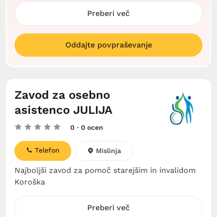
Preberi več
Oddajte povpraševanje
Zavod za osebno
asistenco JULIJA
0
· 0 ocen
Telefon
Mislinja
Najboljši zavod za pomoč starejšim in invalidom
Koroška
Preberi več