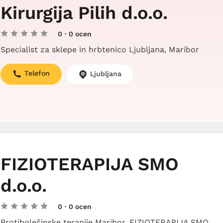
Kirurgija Pilih d.o.o.
0
· 0 ocen
Specialist za sklepe in hrbtenico Ljubljana, Maribor
Telefon
Ljubljana
FIZIOTERAPIJA SMO
d.o.o.
0
· 0 ocen
Protibolečinske terapije Maribor, FIZIOTERAPIJA SMO