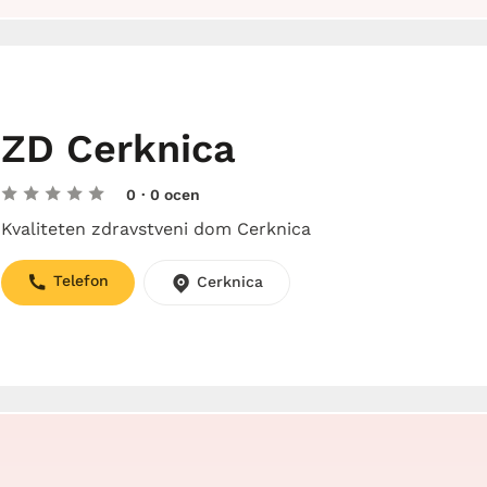
ZD Cerknica
0
· 0 ocen
Kvaliteten zdravstveni dom Cerknica
Telefon
Cerknica