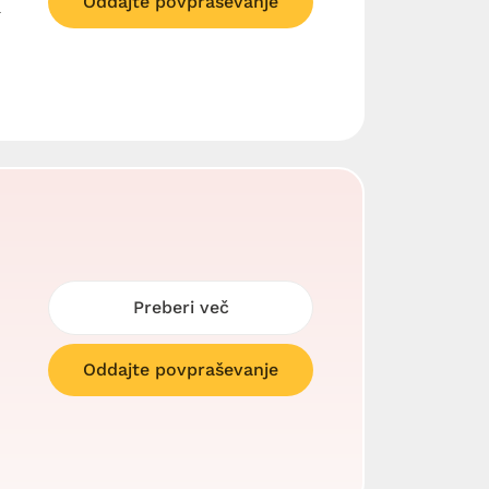
Oddajte povpraševanje
a
Preberi več
Oddajte povpraševanje