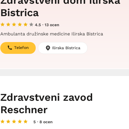
Zdravstveni dom Ilirska
Bistrica
4.5
· 13 ocen
Ambulanta družinske medicine Ilirska Bistrica
Telefon
Ilirska Bistrica
Zdravstveni zavod
Reschner
5
· 8 ocen