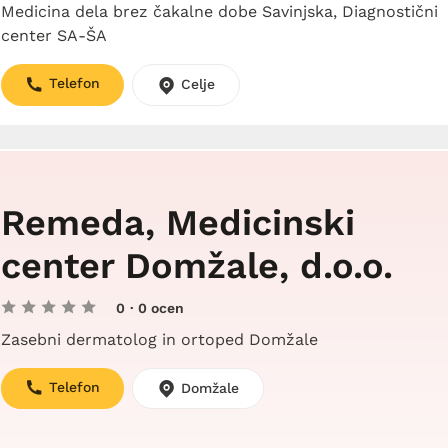
Medicina dela brez čakalne dobe Savinjska, Diagnostični
center SA-ŠA
Telefon
Celje
Remeda, Medicinski
center Domžale, d.o.o.
0
· 0 ocen
Zasebni dermatolog in ortoped Domžale
Telefon
Domžale