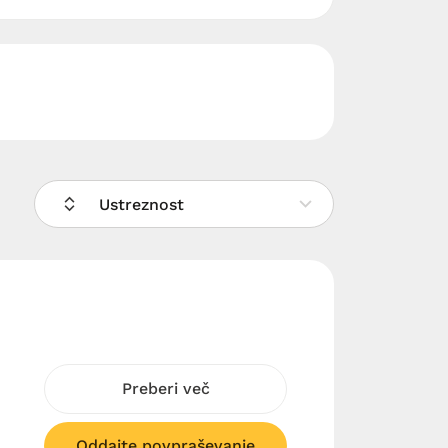
Ustreznost
Preberi več
Oddajte povpraševanje