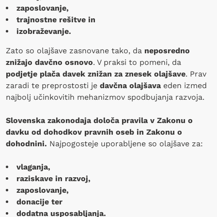
zaposlovanje,
trajnostne rešitve in
izobraževanje.
Zato so olajšave zasnovane tako, da
neposredno
znižajo davčno osnovo
. V praksi to pomeni, da
podjetje plača davek znižan za znesek olajšave
. Prav
zaradi te preprostosti je
davčna olajšava
eden izmed
najbolj učinkovitih mehanizmov spodbujanja razvoja.
Slovenska zakonodaja določa pravila v Zakonu o
davku od dohodkov pravnih oseb in Zakonu o
dohodnini.
Najpogosteje uporabljene so olajšave za:
vlaganja,
raziskave in razvoj,
zaposlovanje,
donacije ter
dodatna usposabljanja.