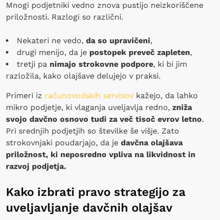
Mnogi podjetniki vedno znova pustijo neizkoriščene
priložnosti. Razlogi so različni.
Nekateri ne vedo,
da so upravičeni
,
drugi menijo, da je
postopek preveč zapleten
,
tretji pa
nimajo strokovne podpore
, ki bi jim
razložila, kako olajšave delujejo v praksi.
Primeri iz
računovodskih servisov
kažejo, da lahko
mikro podjetje, ki vlaganja uveljavlja redno,
zniža
svojo davčno osnovo tudi za več tisoč evrov letno
.
Pri srednjih podjetjih so številke še višje. Zato
strokovnjaki poudarjajo, da je
davčna olajšava
priložnost, ki neposredno vpliva na likvidnost in
razvoj podjetja.
Kako izbrati pravo strategijo za
uveljavljanje davčnih olajšav