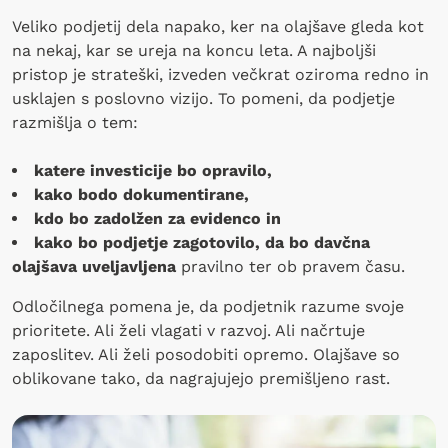
Veliko podjetij dela napako, ker na olajšave gleda kot
na nekaj, kar se ureja na koncu leta. A najboljši
pristop je strateški, izveden večkrat oziroma redno in
usklajen s poslovno vizijo. To pomeni, da podjetje
razmišlja o tem:
katere investicije bo opravilo,
kako bodo dokumentirane,
kdo bo zadolžen za evidenco in
kako bo podjetje zagotovilo, da bo davčna
olajšava uveljavljena
pravilno ter ob pravem času.
Odločilnega pomena je, da podjetnik razume svoje
prioritete. Ali želi vlagati v razvoj. Ali načrtuje
zaposlitev. Ali želi posodobiti opremo. Olajšave so
oblikovane tako, da nagrajujejo premišljeno rast.