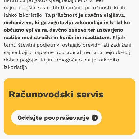
hkrati pa pogosto spregledajo eno izmed
najmočnejših zakonitih finančnih priložnosti, ki jih
lahko izkoristijo.
Ta priložnost je davčna olajšava,
mehanizem, ki ga zagotavlja zakonodaja in ki lahko
občutno vpliva na davčno osnovo ter ustvarjeno
razliko med stroški in končnim rezultatom.
Kljub
temu številni podjetniki ostajajo previdni ali zadržani,
saj se bojijo napačne uporabe ali ne razumejo dovolj
dobro pogojev, ki jim omogočajo, da jo zakonito
izkoristijo.
Računovodski servis
Oddajte povpraševanje