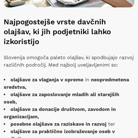
Najpogostejše vrste davčnih
olajšav, ki jih podjetniki lahko
izkoristijo
Slovenija omogoča paleto olajšav, ki spodbujajo razvoj
različnih področij. Med najbolj uveljavljenimi so:
olajšave za vlaganja v opremo
in
neopredmetena
sredstva,
olajšave za zaposlovanje mladih ali starejših
oseb,
olajšave za donacije društvom, zavodom in
organizacijam,
posebne olajšave za raziskave in razvoj
ter
olajšave za praktično izobraževanje oseb v