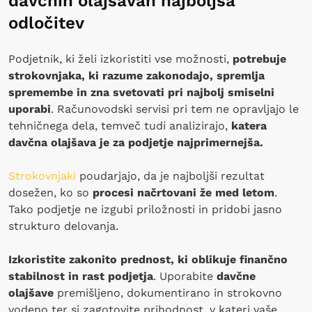
davčnih olajšavah najboljša
odločitev
Podjetnik, ki želi izkoristiti vse možnosti,
potrebuje
strokovnjaka, ki razume zakonodajo, spremlja
spremembe in zna svetovati pri najbolj smiselni
uporabi
. Računovodski servisi pri tem ne opravljajo le
tehničnega dela, temveč tudi analizirajo,
katera
davčna olajšava je za podjetje najprimernejša.
Strokovnjaki
poudarjajo, da je najboljši rezultat
dosežen, ko so
procesi načrtovani že med letom
.
Tako podjetje ne izgubi priložnosti in pridobi jasno
strukturo delovanja.
Izkoristite zakonito prednost, ki oblikuje finančno
stabilnost in rast podjetja
. Uporabite
davčne
olajšave
premišljeno, dokumentirano in strokovno
vodeno ter si zagotovite prihodnost, v kateri vaše