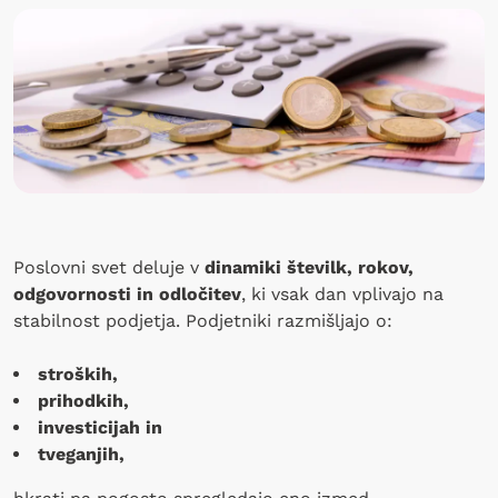
Poslovni svet deluje v
dinamiki številk, rokov,
odgovornosti in odločitev
, ki vsak dan vplivajo na
stabilnost podjetja. Podjetniki razmišljajo o:
stroških,
prihodkih,
investicijah in
tveganjih,