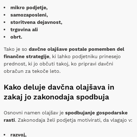
mikro podjetje,
samozaposleni,
storitvena dejavnost,
trgovina ali
obrt.
Tako je so
davčne olajšave postale pomemben del
finančne strategije
, ki lahko podjetniku prinesejo
prednost, ki jo občuti takoj, ko pripravi davčni
obračun za tekoče leto.
Kako deluje davčna olajšava in
zakaj jo zakonodaja spodbuja
Osnovni namen olajšav je
spodbujanje gospodarske
rasti
. Zakonodaja želi podjetja motivirati, da vlagajo v:
razvoj,