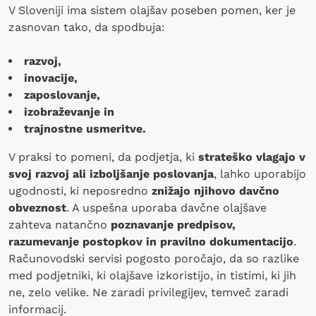
V Sloveniji ima sistem olajšav poseben pomen, ker je
zasnovan tako, da spodbuja:
razvoj,
inovacije,
zaposlovanje,
izobraževanje in
trajnostne usmeritve.
V praksi to pomeni, da podjetja, ki
strateško vlagajo v
svoj razvoj ali izboljšanje poslovanja
, lahko uporabijo
ugodnosti, ki neposredno
znižajo njihovo davčno
obveznost
. A uspešna uporaba davčne olajšave
zahteva natančno
poznavanje predpisov,
razumevanje postopkov in pravilno dokumentacijo
.
Računovodski servisi pogosto poročajo, da so razlike
med podjetniki, ki olajšave izkoristijo, in tistimi, ki jih
ne, zelo velike. Ne zaradi privilegijev, temveč zaradi
informacij.