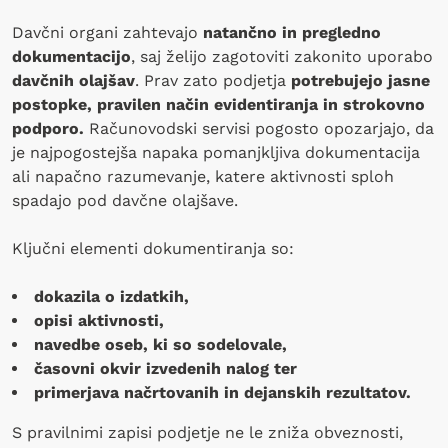
Davčni organi zahtevajo
natančno in pregledno
dokumentacijo
, saj želijo zagotoviti zakonito uporabo
davčnih olajšav
. Prav zato podjetja
potrebujejo jasne
postopke, pravilen način evidentiranja in strokovno
podporo.
Računovodski servisi pogosto opozarjajo, da
je najpogostejša napaka pomanjkljiva dokumentacija
ali napačno razumevanje, katere aktivnosti sploh
spadajo pod davčne olajšave.
Ključni elementi dokumentiranja so:
dokazila o izdatkih,
opisi aktivnosti,
navedbe oseb, ki so sodelovale,
časovni okvir izvedenih nalog ter
primerjava načrtovanih in dejanskih rezultatov.
S pravilnimi zapisi podjetje ne le zniža obveznosti,