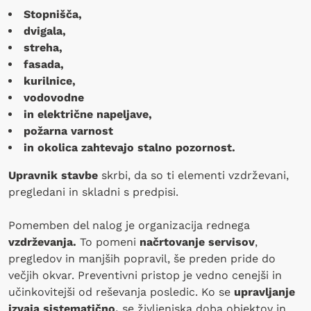
Stopnišča,
dvigala,
streha,
fasada,
kurilnice,
vodovodne
in električne napeljave,
požarna varnost
in okolica zahtevajo stalno pozornost.
Upravnik stavbe
skrbi, da so ti elementi vzdrževani,
pregledani in skladni s predpisi.
Pomemben del nalog je organizacija rednega
vzdrževanja.
To pomeni
načrtovanje servisov
,
pregledov in manjših popravil, še preden pride do
večjih okvar. Preventivni pristop je vedno cenejši in
učinkovitejši od reševanja posledic. Ko se
upravljanje
izvaja sistematično,
se življenjska doba objektov in