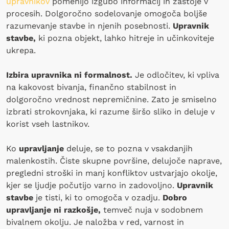
upravnikov
pomenijo izgubo informacij in zastoje v
procesih. Dolgoročno sodelovanje omogoča boljše
razumevanje stavbe in njenih posebnosti.
Upravnik
stavbe,
ki pozna objekt, lahko hitreje in učinkoviteje
ukrepa.
Izbira upravnika ni formalnost.
Je odločitev, ki vpliva
na kakovost bivanja, finančno stabilnost in
dolgoročno vrednost nepremičnine. Zato je smiselno
izbrati strokovnjaka, ki razume širšo sliko in deluje v
korist vseh lastnikov.
Ko
upravljanje
deluje, se to pozna v vsakdanjih
malenkostih. Čiste skupne površine, delujoče naprave,
pregledni stroški in manj konfliktov ustvarjajo okolje,
kjer se ljudje počutijo varno in zadovoljno.
Upravnik
stavbe
je tisti, ki to omogoča v ozadju.
Dobro
upravljanje ni razkošje,
temveč nuja v sodobnem
bivalnem okolju. Je naložba v red, varnost in