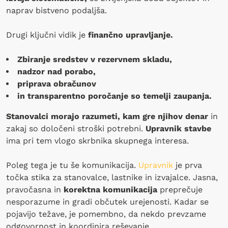
naprav bistveno podaljša.
Drugi ključni vidik je
finančno upravljanje.
Zbiranje sredstev v rezervnem skladu,
nadzor nad porabo,
priprava obračunov
in transparentno poročanje so temelji zaupanja.
Stanovalci morajo razumeti, kam gre njihov denar
in
zakaj so določeni stroški potrebni.
Upravnik stavbe
ima pri tem vlogo skrbnika skupnega interesa.
Poleg tega je tu še komunikacija.
Upravnik
je prva
točka stika za stanovalce, lastnike in izvajalce. Jasna,
pravočasna in
korektna komunikacija
preprečuje
nesporazume in gradi občutek urejenosti. Kadar se
pojavijo težave, je pomembno, da nekdo prevzame
odgovornost in koordinira reševanje.