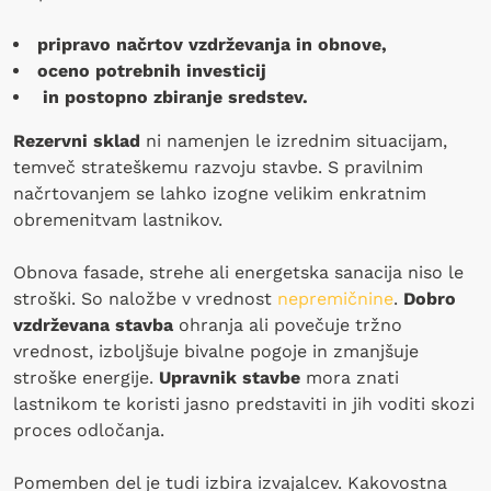
pripravo načrtov vzdrževanja in obnove,
oceno potrebnih investicij
in postopno zbiranje sredstev.
Rezervni sklad
ni namenjen le izrednim situacijam,
temveč strateškemu razvoju stavbe. S pravilnim
načrtovanjem se lahko izogne velikim enkratnim
obremenitvam lastnikov.
Obnova fasade, strehe ali energetska sanacija niso le
stroški. So naložbe v vrednost
nepremičnine
.
Dobro
vzdrževana stavba
ohranja ali povečuje tržno
vrednost, izboljšuje bivalne pogoje in zmanjšuje
stroške energije.
Upravnik stavbe
mora znati
lastnikom te koristi jasno predstaviti in jih voditi skozi
proces odločanja.
Pomemben del je tudi izbira izvajalcev. Kakovostna