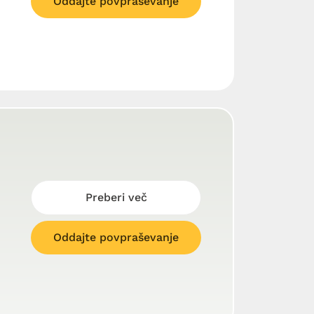
Oddajte povpraševanje
Preberi več
Oddajte povpraševanje