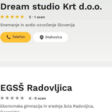
Dream studio Krt d.o.o.
5
· 1 ocen
Snemanje in avdio ozvočenje Slovenija
Telefon
Stahovica
EGSŠ Radovljica
0
· 0 ocen
Ekonomska gimnazija in srednja šola Radovljica,