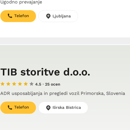
Ugodno prevajanje
Telefon
Ljubljana
TIB storitve d.o.o.
4.5
· 25 ocen
ADR usposabljanja in pregledi vozil Primorska, Slovenia
Telefon
Ilirska Bistrica