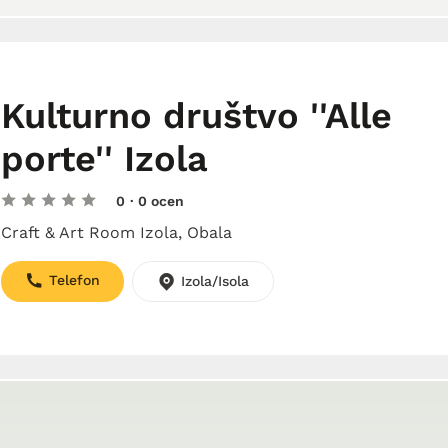
Kulturno društvo ''Alle
porte'' Izola
0
· 0 ocen
Craft & Art Room Izola, Obala
Telefon
Izola/Isola