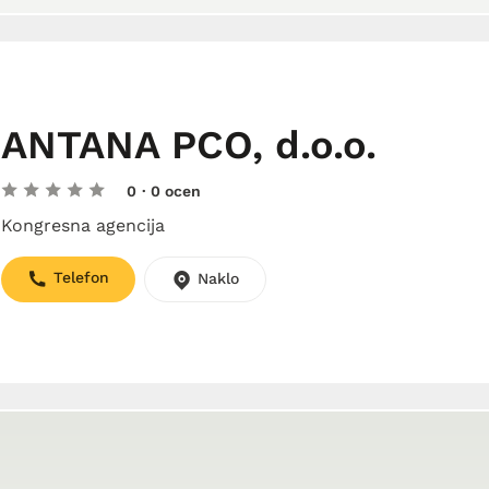
ANTANA PCO, d.o.o.
0
· 0 ocen
Kongresna agencija
Telefon
Naklo