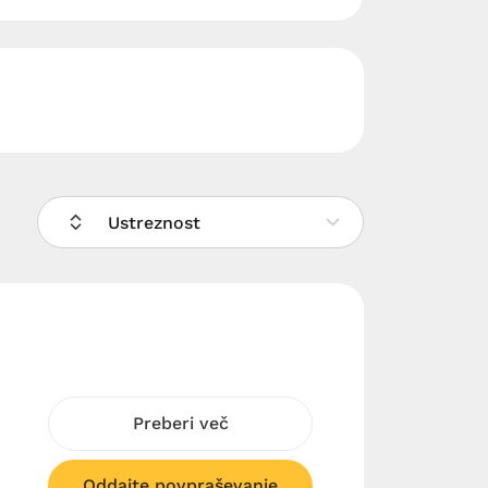
Ustreznost
Preberi več
Oddajte povpraševanje