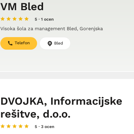
VM Bled
5
· 1 ocen
Visoka šola za management Bled, Gorenjska
Telefon
Bled
DVOJKA, Informacijske
rešitve, d.o.o.
5
· 3 ocen