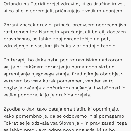
Orlandu na Floridi prejel zdravilo, ki ga družina in vsi,
ki so akcijo spremljali, pričakujejo z velikim upanjem.
Zbrani znesek družini prinaša predvsem neprecenljivo
razbremenitev. Namesto vprašanja, ali bo cilj dosežen
pravočasno, se lahko zdaj osredotočijo na pot,
zdravljenje in vse, kar jih čaka v prihodnjih tednih.
Po terapiji bo Jaka ostal pod zdravniškim nadzorom,
saj je pri takšnem zdravljenju pomembno skrbno
spremljanje njegovega stanja. Pred njim je obdobje, v
katerem bo vsak korak pomemben, vendar se to
poglavje začenja z občutkom olajšanja, hvaležnosti in
velike podpore, ki jo je družina prejela.
Zgodba o Jaki tako ostaja ena tistih, ki opominjajo,
kako pomembno je, da se odzovemo in si pomagamo.
Tokrat se je odzvala vsa Slovenija - in prav zaradi tega
se lahko pred Jako odpre novo poglavje, ki ga bo