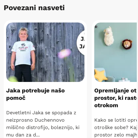
Povezani nasveti
Jaka potrebuje našo
Opremljanje ot
pomoč
prostor, ki rast
otrokom
Devetletni Jaka se spopada z
neizprosno Duchennovo
Kako se lotiti opr
mišično distrofijo, boleznijo, ki
otroške sobe? Kaj 
mu dan za d...
prostor zelo majhe